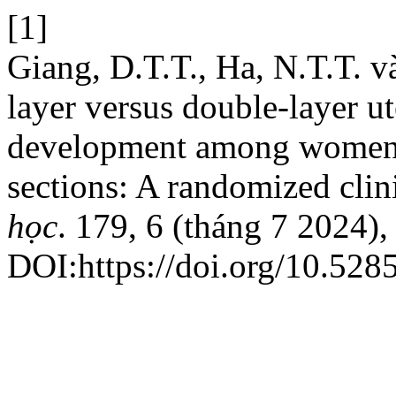
[1]
Giang, D.T.T., Ha, N.T.T. v
layer versus double-layer ut
development among women w
sections: A randomized clini
học
. 179, 6 (tháng 7 2024)
DOI:https://doi.org/10.528