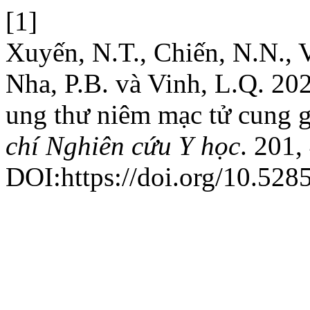
[1]
Xuyến, N.T., Chiến, N.N., V
Nha, P.B. và Vinh, L.Q. 202
ung thư niêm mạc tử cung g
chí Nghiên cứu Y học
. 201,
DOI:https://doi.org/10.528