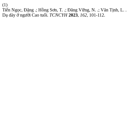
(1)
Tiến Ngọc, Đặng .; Hồng Sơn, T. .; Đăng Vững, N. .; Văn Tịnh, L. .
Dạ dày ở người Cao tuổi.
TCNCYH
2023
,
162
, 101-112.