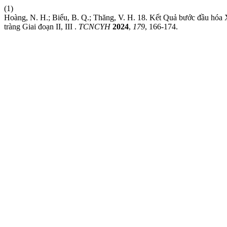
(1)
Hoàng, N. H.; Biểu, B. Q.; Thăng, V. H. 18. Kết Quả bước đầu hóa Xạ
tràng Giai đoạn II, III .
TCNCYH
2024
,
179
, 166-174.