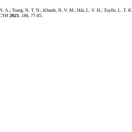
Chi, N. A.; Trang, N. T. N.; Khanh, N. V. M.; Hải, L. V. H.; Tuyền, L. 
CYH
2025
,
186
, 77-85.