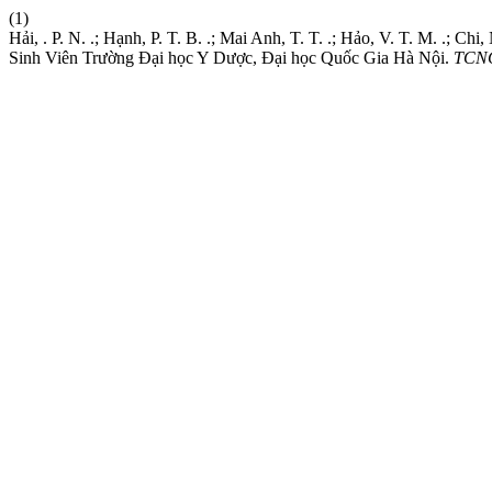
(1)
Hải, . P. N. .; Hạnh, P. T. B. .; Mai Anh, T. T. .; Hảo, V. T. M. .; 
Sinh Viên Trường Đại học Y Dược, Đại học Quốc Gia Hà Nội.
TCN