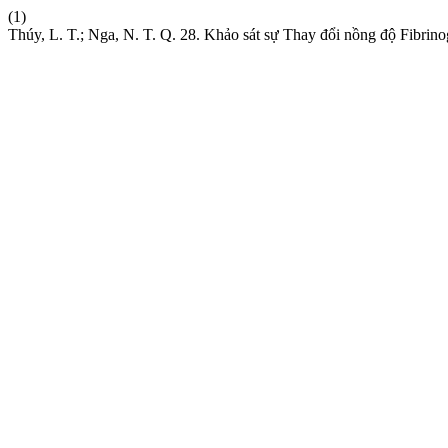
(1)
Thúy, L. T.; Nga, N. T. Q. 28. Khảo sát sự Thay đổi nồng độ Fibr