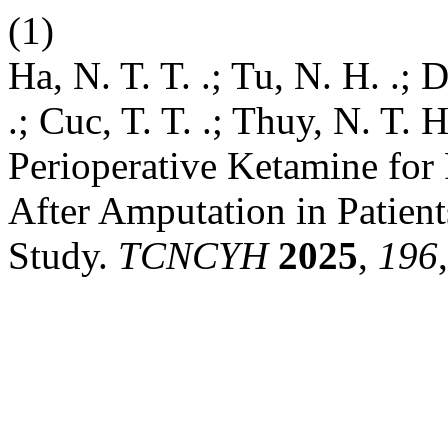
(1)
Ha, N. T. T. .; Tu, N. H. .;
.; Cuc, T. T. .; Thuy, N. T. 
Perioperative Ketamine fo
After Amputation in Patien
Study.
TCNCYH
2025
,
196