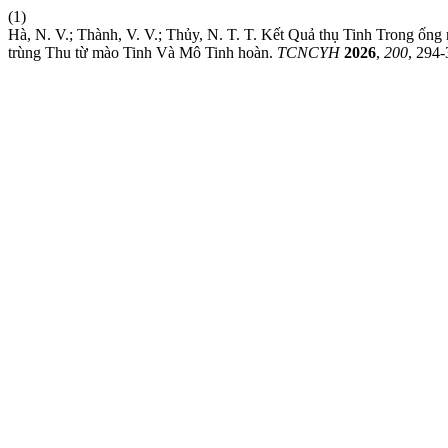
(1)
Hà, N. V.; Thành, V. V.; Thủy, N. T. T. Kết Quả thụ Tinh Trong ốn
trùng Thu từ mào Tinh Và Mô Tinh hoàn.
TCNCYH
2026
,
200
, 294-