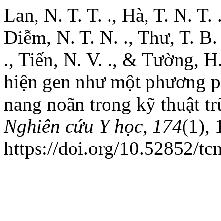
Lan, N. T. T. ., Hà, T. N. T. 
Diễm, N. T. N. ., Thư, T. B.
., Tiến, N. V. ., & Tường, H
hiện gen như một phương p
nang noãn trong kỹ thuật t
Nghiên cứu Y học
,
174
(1), 
https://doi.org/10.52852/t