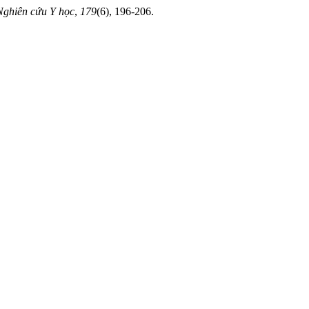
Nghiên cứu Y học
,
179
(6), 196-206.