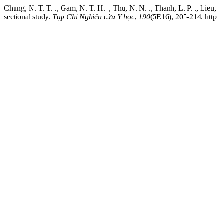
Chung, N. T. T. ., Gam, N. T. H. ., Thu, N. N. ., Thanh, L. P. ., Lie
sectional study.
Tạp Chí Nghiên cứu Y học
,
190
(5E16), 205-214. htt