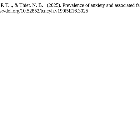
u, P. T. ., & Thiet, N. B. . (2025). Prevalence of anxiety and associat
ps://doi.org/10.52852/tcncyh.v190i5E16.3025