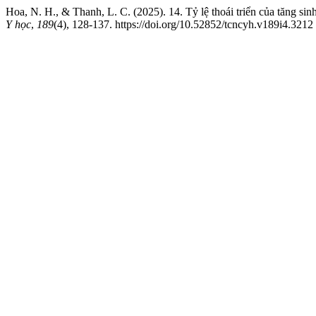
Hoa, N. H., & Thanh, L. C. (2025). 14. Tỷ lệ thoái triển của tăng sin
Y học
,
189
(4), 128-137. https://doi.org/10.52852/tcncyh.v189i4.3212