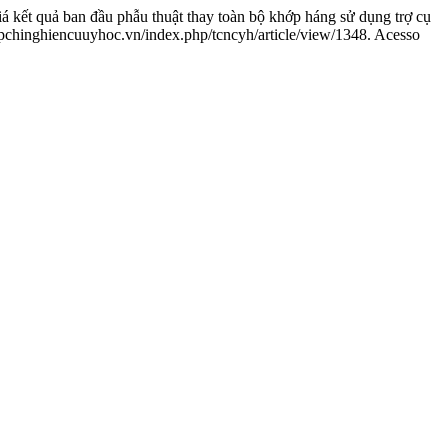
ả ban đầu phẫu thuật thay toàn bộ khớp háng sử dụng trợ cụ
tapchinghiencuuyhoc.vn/index.php/tcncyh/article/view/1348. Acesso