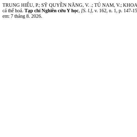
TRUNG HIẾU, P.; SỸ QUYỀN NĂNG, V. .; TÚ NAM, V.; KHOA NGUYÊ
cá thể hoá.
Tạp chí Nghiên cứu Y học
,
[S. l.]
, v. 162, n. 1, p. 147
em: 7 tháng 8. 2026.