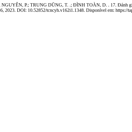
N, P.; TRUNG DŨNG, T. .; ĐÌNH TOÀN, D. . 17. Đánh giá kết qu
-156, 2023. DOI: 10.52852/tcncyh.v162i1.1348. Disponível em: https://