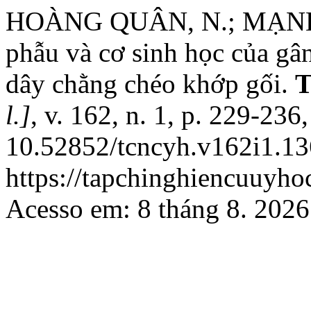
HOÀNG QUÂN, N.; MẠNH K
phẫu và cơ sinh học của gân
dây chằng chéo khớp gối.
T
l.]
, v. 162, n. 1, p. 229-236
10.52852/tcncyh.v162i1.13
https://tapchinghiencuuyho
Acesso em: 8 tháng 8. 2026