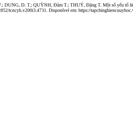
 DUNG, D. T.; QUỲNH, Đàm T.; THUỶ, Đặng T. Một số yếu tố liên q
52852/tcncyh.v200i3.4731. Disponível em: https://tapchinghiencuuyhoc.