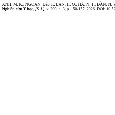
ANH, M. K.; NGOAN, Đào T.; LAN, H. Q.; HÀ, N. T.; DẦN, N. V.;
Nghiên cứu Y học
,
[S. l.]
, v. 200, n. 3, p. 150-157, 2026. DOI: 10.