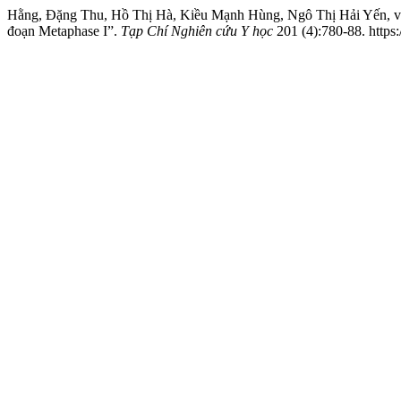
Hằng, Đặng Thu, Hồ Thị Hà, Kiều Mạnh Hùng, Ngô Thị Hải Yến, và
đoạn Metaphase I”.
Tạp Chí Nghiên cứu Y học
201 (4):780-88. https