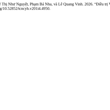
Thị Như Nguyệt, Phạm Bá Nha, và Lê Quang Vinh. 2026. “Điều trị 
org/10.52852/tcncyh.v201i4.4950.