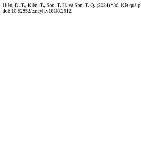
Hiền, D. T., Kiên, T., Sơn, T. H. và Sơn, T. Q. (2024) “36. Kết quả p
doi: 10.52852/tcncyh.v181i8.2612.