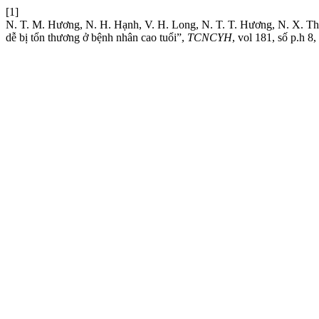
[1]
N. T. M. Hương, N. H. Hạnh, V. H. Long, N. T. T. Hương, N. X. Than
dễ bị tổn thương ở bệnh nhân cao tuổi”,
TCNCYH
, vol 181, số p.h 8