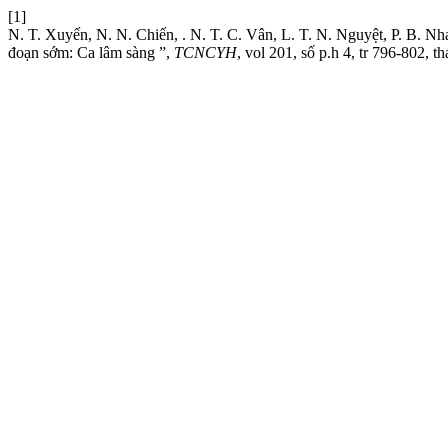
[1]
N. T. Xuyến, N. N. Chiến, . N. T. C. Vân, L. T. N. Nguyệt, P. B. Nh
đoạn sớm: Ca lâm sàng ”,
TCNCYH
, vol 201, số p.h 4, tr 796-802, t