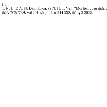
[1]
T. N. H. Đức, N. Đình Khoa, và N. H. T. Vân, “Mối liên quan giữa c
thể”,
TCNCYH
, vol 201, số p.h 4, tr 544-552, tháng 5 2026.