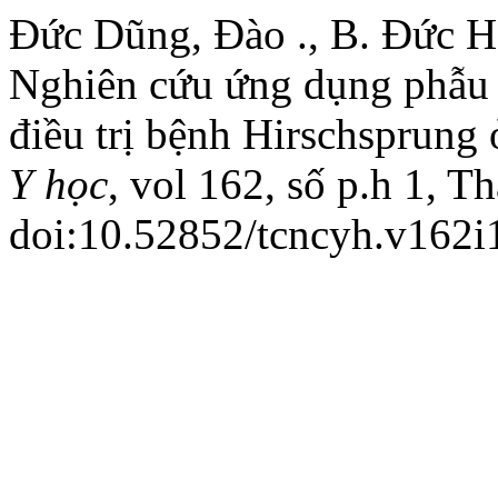
Đức Dũng, Đào ., B. Đức Hậ
Nghiên cứu ứng dụng phẫu 
điều trị bệnh Hirschsprung
Y học
, vol 162, số p.h 1, T
doi:10.52852/tcncyh.v162i