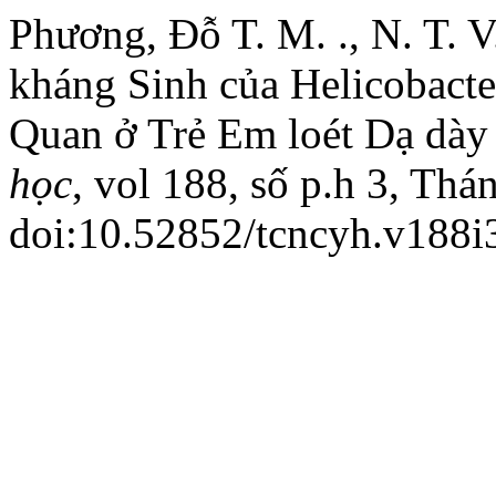
Phương, Đỗ T. M. ., N. T. V
kháng Sinh của Helicobacte
Quan ở Trẻ Em loét Dạ dày
học
, vol 188, số p.h 3, Thá
doi:10.52852/tcncyh.v188i