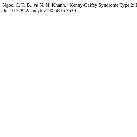
Ngoc, C. T. B., và N. N. Khanh. “Kenny-Caffey Syndrome Type 2: 
doi:10.52852/tcncyh.v190i5E16.3530.