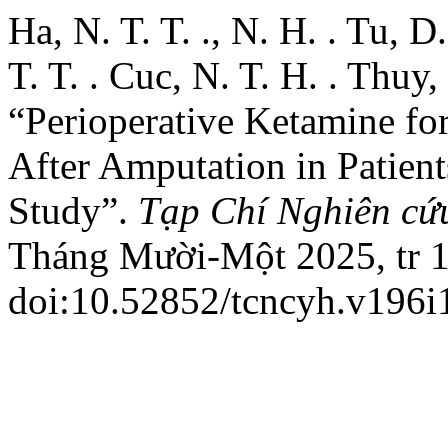
Ha, N. T. T. ., N. H. . Tu, D
T. T. . Cuc, N. T. H. . Thuy
“Perioperative Ketamine f
After Amputation in Patien
Study”.
Tạp Chí Nghiên cứ
Tháng Mười-Một 2025, tr 1
doi:10.52852/tcncyh.v196i