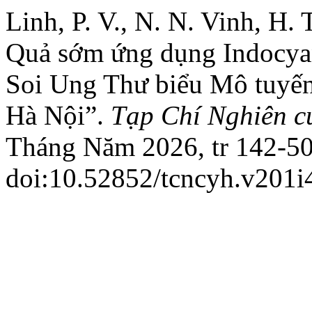
Linh, P. V., N. N. Vinh, H.
Quả sớm ứng dụng Indocyan
Soi Ung Thư biểu Mô tuyến
Hà Nội”.
Tạp Chí Nghiên c
Tháng Năm 2026, tr 142-50
doi:10.52852/tcncyh.v201i