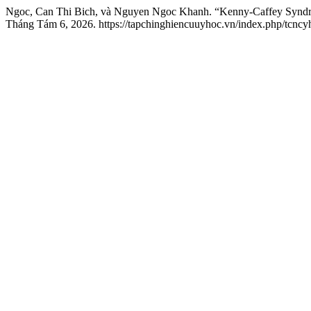
Ngoc, Can Thi Bich, và Nguyen Ngoc Khanh. “Kenny-Caffey Syndr
Tháng Tám 6, 2026. https://tapchinghiencuuyhoc.vn/index.php/tcncyh