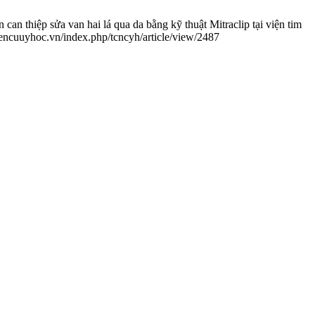
thiệp sửa van hai lá qua da bằng kỹ thuật Mitraclip tại viện tim
encuuyhoc.vn/index.php/tcncyh/article/view/2487