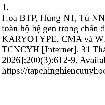
1.
Hoa BTP, Hùng NT, Tú NN. G
toàn bộ hệ gen trong chẩn đ
KARYOTYPE, CMA và WES â
TCNCYH [Internet]. 31 Thá
2026];200(3):612-9. Availab
https://tapchinghiencuuyho