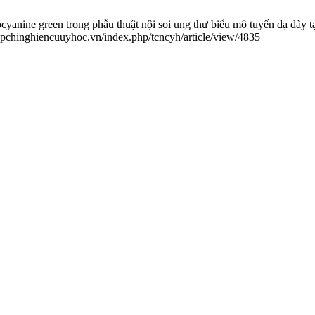
anine green trong phẫu thuật nội soi ung thư biểu mô tuyến dạ dày
tapchinghiencuuyhoc.vn/index.php/tcncyh/article/view/4835