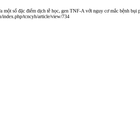
một số đặc điểm dịch tễ học, gen TNF-Α với nguy cơ mắc bệnh bụi p
n/index.php/tcncyh/article/view/734