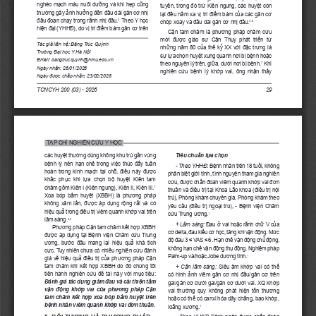
nghèo mạch máu nuôi dưỡng và khi hẹp cũng 
tuyền, trong đó trừ Kiên ngung, các huyệt còn 
thường gây ảnh hưởng đến đầu dài gân cơ nhị 
lại đều nằm xa vị trí điểm bám của các gân cơ 
đầu đoạn chạy trong rãnh nhị đầu.
 Theo Y học 
2
chóp xoay và đầu dài gân cơ nhị đầu.
4-6
hiện đại (YHHĐ), do vị trí điểm bám gân cơ trên 
Cận tam châm là phương pháp châm cứu 
mới  được  giáo  sư  Cận  Thụy  phát  triển  từ 
Tác giả liên hệ: Đặng Trúc Quỳnh
những năm 80 của thế kỷ XX với đặc trưng là 
Trường Đại học Y Hà Nội
sự lựa chọn huyệt xung quanh nơi bị bệnh hoặc 
Email: dangtrucquynh@hmu.edu.vn
theo nguyên lý trên, giữa, dưới nơi bị bệnh.
 Khi 
7
Ngày nhận: 26/01/2026
nghiên cứu bệnh lý khớp vai, ông nhận thấy 
Ngày được chấp nhận: 23/02/2026
TCNCYH 200 (03) - 2026
29
TẠP CHÍ NGHIÊN CỨU Y HỌC
các huyệt thường dùng không khu trú gần vùng 
Tiêu chuẩn lựa chọn
bệnh lý nên hạn chế trong việc thúc đẩy tuần 
- Theo YHHĐ
: Bệnh nhân trên 18 tuổi, không 
hoàn trong kinh mạch tại chỗ, điều này được 
phân biệt giới tính, tình nguyện tham gia nghiên 
khắc  phục  khi  lựa  chọn  bộ  huyệt  Kiên  tam 
cứu, được chẩn đoán viêm quanh khớp vai đơn 
châm gồm Kiên I (Kiên ngung), Kiên II, Kiên III.
7 
thuần và điều trị tại Khoa Lão khoa (điều trị nội 
Xoa bóp bấm huyệt (XBBH) là phương pháp 
trú), Phòng khám chuyên gia, Phòng khám theo 
không xâm lấn, được áp dụng rộng rãi và có 
yêu cầu (điều trị ngoại trú), - Bệnh viện Châm 
hiệu quả trong điều trị viêm quanh khớp vai trên 
cứu Trung ương.
1
lâm sàng.
5,6
+ Lâm sàng: 
Đau ở vai hoặc rãnh chữ V của 
Phương pháp Cận tam châm kết hợp XBBH 
cơ delta, đau kiểu cơ học, tăng khi vận động. Mức 
được áp dụng tại Bệnh viện Châm cứu Trung 
độ đau 3 ≤ VAS ≤ 6. Hạn chế vận động chủ động, 
ương,  bước  đầu  mang  lại  hiệu  quả  khá  tích 
không hạn chế vận động thụ động. Nghiệm pháp 
cực. Tuy nhiên chưa có nhiều nghiên cứu đánh 
Palm-up và/hoặc Jobe dương tính.
1
giá về hiệu quả điều trị của phương pháp Cận 
tam châm khi kết hợp XBBH do đó chúng tôi 
+ Cận lâm sàng: 
Siêu âm khớp vai có thể 
tiến hành nghiên cứu đề tài này với mục tiêu: 
có hình ảnh viêm gân cơ nhị đầu/gân cơ trên 
Đánh giá tác dụng giảm đau và cải thiện tầm 
gai/gân cơ dưới gai/gân cơ dưới vai. XQ khớp 
vận động khớp vai của phương pháp Cận 
vai  thường  quy  không  phát  hiện  tổn  thương 
tam châm kết hợp xoa bóp bấm huyệt trên 
hoặc có thể có canxi hóa dây chằng, bao khớp, 
bệnh nhân viêm quanh khớp vai đơn thuần
.
loãng xương.
1