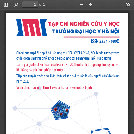
of 1
Toggle
Find
Zoom
Zoom
Too
Sidebar
Out
In
ISSN 2354 - 080X
Giá trị của sự phối hợp 3 dấu ấn ung thư CEA, CYFRA 21-1, SCC huyết tương trong 
chẩn đoán ung thư phổi không tế bào nhỏ tại Bệnh viện Phổi Trung ương
Đánh giá giá trị chẩn đoán của hsa-miR-1203 lưu hành trong ung thư tuyến tiền 
liệt bằng các phương pháp học máy
Tiếp cận truyền thông và kiến thức về tác hại thuốc lá của người dân Việt Nam 
năm 2025
Viêm phúc mạc ruột thừa trẻ sơ sinh: Báo cáo một ca bệnh