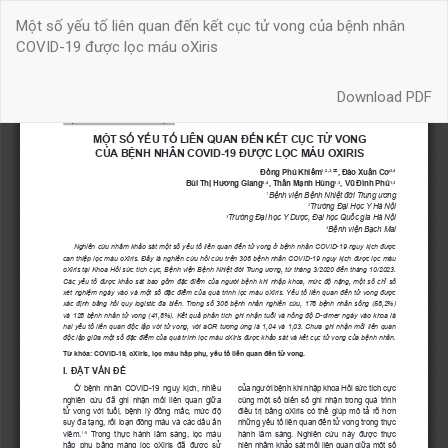
Quay
Một số yếu tố liên quan đến kết cục tử vong của bệnh nhân
trở
COVID-19 được lọc máu oXiris
lại
chi
Download
tiết
Download PDF
bài
báo