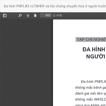
Quay
Đa hình PNPLA3 rs738409 và hội chứng chuyển hóa ở người trư
trở
lại
chi
tiết
bài
báo