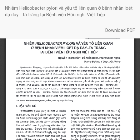
Quay
Nhiễm Helicobacter pylori và yếu tố liên quan ở bệnh nhân loét
trở
dạ dày - tá tràng tại Bệnh viện Hữu nghị Việt Tiệp
lại
chi
Download
tiết
Download PDF
bài
báo