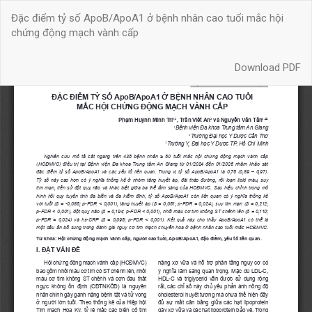
Quay
Đặc điểm tỷ số ApoB/ApoA1 ở bệnh nhân cao tuổi mắc hội
trở
chứng động mạch vành cấp
lại
chi
Download
tiết
Download PDF
bài
báo