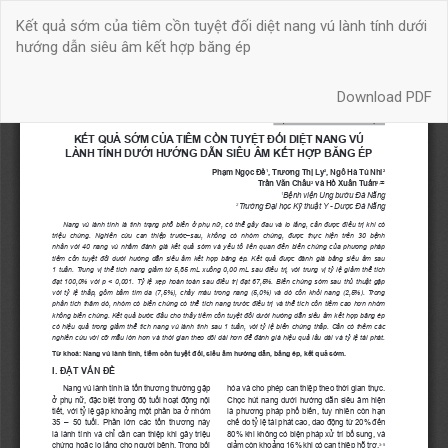
Quay
Kết quả sớm của tiêm cồn tuyệt đối diệt nang vú lành tính dưới
trở
hướng dẫn siêu âm kết hợp băng ép
lại
chi
Download
tiết
Download PDF
bài
báo