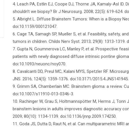
4. Leach PA, Estlin EJ, Coope DJ, Thorne JA, Kamaly-Asl ID. D
shouldn’t we biopsy? Br J Neurosurg. 2008; 22(5): 619-624. 
5. Albright L. Diffuse Brainstem Tumors: When is a Biopsy Ne
doi:10.1159/000121047.
6. Cage TA, Samagh SP, Mueller S, et al. Feasibility, safety, an
tumors in children. Childs Nerv Syst. 2013; 29(8): 1313-1319.
7. Gupta N, Goumnerova LC, Manley P, et al. Prospective feasi
patients with newly diagnosed diffuse intrinsic pontine gliom
doi:10.1093/neuonc/noy070.
8. Cavalcanti DD, Preul MC, Kalani MYS, Spetzler RF. Microsur
JNS. 2016; 124(5): 1359-1376. doi:10.3171/2015.4.JNS141945.
9. Grimm SA, Chamberlain MC. Brainstem glioma: a review. Cur
doi:10.1007/s11910-013-0346-3.
10. Rachinger W, Grau S, Holtmannspötter M, Herms J, Tonn JC,
brainstem lesions in adults improves diagnostic accuracy com
2009; 80(10): 1134-1139. doi:10.1136/jnnp.2009.174250.
11. Goda JS, Dutta D, Raut N, et al. Can multiparametric MRI