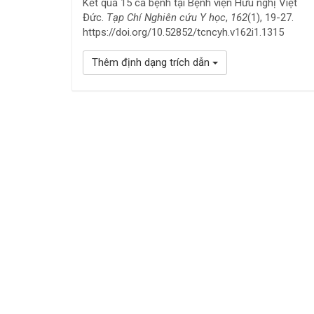
Kết quả 15 ca bệnh tại Bệnh viện Hữu nghị Việt
Đức.
Tạp Chí Nghiên cứu Y học
,
162
(1), 19-27.
https://doi.org/10.52852/tcncyh.v162i1.1315
Thêm định dạng trích dẫn