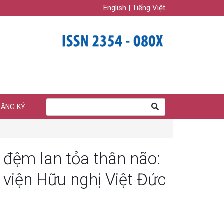
English
|
Tiếng Việt
ĐĂNG KÝ
nh đệm lan tỏa thân não:
 viện Hữu nghị Việt Đức