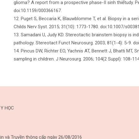
glioma? A report from a prospective phase-II sinh thiếtudy. P
doi:10.1159/000366167.
12. Puget S, Beccaria K, Blauwblomme T, et al. Biopsy in a seri
Childs Nerv Syst. 2015; 31(10): 1773-1780. doi:10.1007/s003
13. Samadani U, Judy KD. Stereotactic brainstem biopsy is ind
pathology. Stereotact Funct Neurosurg. 2003; 81(1-4): 5-9. d
14. Pincus DW, Richter EO, Yachnis AT, Bennett J, Bhatti MT, S
sampling in children. J Neurosurg. 2006; 104(2 Suppl): 108-11
 Y HỌC
in và Truyền thông cấp ngày 26/08/2016