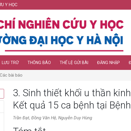
ỨU Y HỌC
LƯU TRỮ
THÔNG BÁO
THỂ LỆ GỬI BÀI
ĐĂNG NHẬP
Các bài báo
3. Sinh thiết khối u thần ki
Kết quả 15 ca bệnh tại Bệnh
Trần Đạt, Đồng Văn Hệ, Nguyễn Duy Hùng