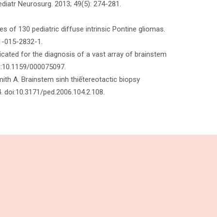
ediatr Neurosurg. 2013; 49(5): 274-281.
es of 130 pediatric diffuse intrinsic Pontine gliomas.
81-015-2832-1.
icated for the diagnosis of a vast array of brainstem
oi:10.1159/000075097.
mith A. Brainstem sinh thiếtereotactic biopsy
4. doi:10.3171/ped.2006.104.2.108.