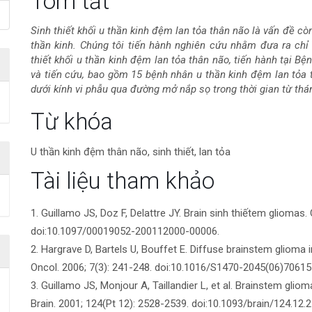
Nội
Tóm tắt
dung
Sinh thiết khối u thần kinh đệm lan tỏa thân não là vấn đề c
thần kinh. Chúng tôi tiến hành nghiên cứu nhằm đưa ra chỉ 
chính
thiết khối u thần kinh đệm lan tỏa thân não, tiến hành tại B
và tiến cứu, bao gồm 15 bệnh nhân u thần kinh đệm lan tỏa t
của
dưới kính vi phẫu qua đường mở nắp sọ trong thời gian từ th
bài
Chi
Từ khóa
viết
tiết
U thần kinh đệm thân não, sinh thiết, lan tỏa
bài
Tài liệu tham khảo
viết
1. Guillamo JS, Doz F, Delattre JY. Brain sinh thiếtem gliomas.
doi:10.1097/00019052-200112000-00006.
2. Hargrave D, Bartels U, Bouffet E. Diffuse brainstem glioma in c
Oncol. 2006; 7(3): 241-248. doi:10.1016/S1470-2045(06)70615
3. Guillamo JS, Monjour A, Taillandier L, et al. Brainstem gliom
Brain. 2001; 124(Pt 12): 2528-2539. doi:10.1093/brain/124.12.2