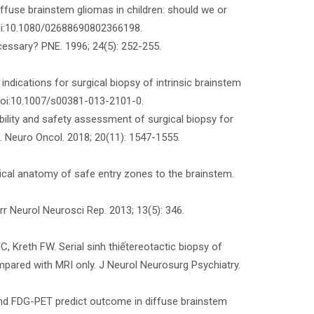
iffuse brainstem gliomas in children: should we or
doi:10.1080/02688690802366198.
cessary? PNE. 1996; 24(5): 252-255.
d indications for surgical biopsy of intrinsic brainstem
 doi:10.1007/s00381-013-2101-0.
bility and safety assessment of surgical biopsy for
a. Neuro Oncol. 2018; 20(11): 1547-1555.
gical anatomy of safe entry zones to the brainstem.
r Neurol Neurosci Rep. 2013; 13(5): 346.
 Kreth FW. Serial sinh thiếtereotactic biopsy of
pared with MRI only. J Neurol Neurosurg Psychiatry.
 and FDG-PET predict outcome in diffuse brainstem