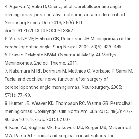
4. Agarwal V, Babu R, Grier J, et al. Cerebellopontine angle
meningiomas: postoperative outcomes in a modern cohort.
Neurosurg Focus. Dec 2013; 35(6): E10.
doi:10.3171/2013.10.FOCUS13367.
5. Voss NF VF, Heilman CB, Robertson JH Meningiomas of the
cerebellopontine angle. Surg Neurol. 2000; 53(5): 439–446.
6. Franco DeMonte MWM, Ossama Al-Mefty. Al-Mefty’s
Meningiomas. 2nd ed. Thieme; 2011.
7. Nakamura M RF, Dormiani M, Matthies C, Vorkapic P, Samii M.
Facial and cochlear nerve function after surgery of
cerebellopontine angle meningiomas. Neurosurgery. 2005;
57(1): 77–90.
8. Hunter JB, Weaver KD, Thompson RC, Wanna GB. Petroclival
meningiomas. Otolaryngol Clin North Am. Jun 2015; 48(3): 477-
90. doi:10.1016/j.otc.2015.02.007.
9. Kane AJ, Sughrue ME, Rutkowski MJ, Berger MS, McDermott
MW, Parsa AT. Clinical and surgical considerations for