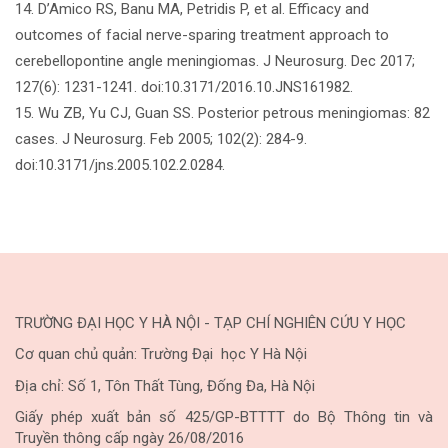
14. D’Amico RS, Banu MA, Petridis P, et al. Efficacy and
outcomes of facial nerve-sparing treatment approach to
cerebellopontine angle meningiomas. J Neurosurg. Dec 2017;
127(6): 1231-1241. doi:10.3171/2016.10.JNS161982.
15. Wu ZB, Yu CJ, Guan SS. Posterior petrous meningiomas: 82
cases. J Neurosurg. Feb 2005; 102(2): 284-9.
doi:10.3171/jns.2005.102.2.0284.
TRƯỜNG ĐẠI HỌC Y HÀ NỘI - TẠP CHÍ NGHIÊN CỨU Y HỌC
Cơ quan chủ quản: Trường Đại học Y Hà Nội
Địa chỉ: Số 1, Tôn Thất Tùng, Đống Đa, Hà Nội
Giấy phép xuất bản số 425/GP-BTTTT do Bộ Thông tin và
Truyền thông cấp ngày 26/08/2016