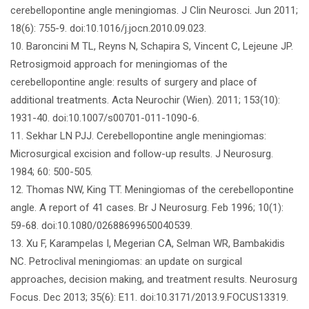
cerebellopontine angle meningiomas. J Clin Neurosci. Jun 2011;
18(6): 755-9. doi:10.1016/j.jocn.2010.09.023.
10. Baroncini M TL, Reyns N, Schapira S, Vincent C, Lejeune JP.
Retrosigmoid approach for meningiomas of the
cerebellopontine angle: results of surgery and place of
additional treatments. Acta Neurochir (Wien). 2011; 153(10):
1931-40. doi:10.1007/s00701-011-1090-6.
11. Sekhar LN PJJ. Cerebellopontine angle meningiomas:
Microsurgical excision and follow-up results. J Neurosurg.
1984; 60: 500-505.
12. Thomas NW, King TT. Meningiomas of the cerebellopontine
angle. A report of 41 cases. Br J Neurosurg. Feb 1996; 10(1):
59-68. doi:10.1080/02688699650040539.
13. Xu F, Karampelas I, Megerian CA, Selman WR, Bambakidis
NC. Petroclival meningiomas: an update on surgical
approaches, decision making, and treatment results. Neurosurg
Focus. Dec 2013; 35(6): E11. doi:10.3171/2013.9.FOCUS13319.