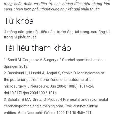
trong chẩn đoán và điều trị, ảnh hưởng đến triệu chứng lâm
sàng, chiến lược phẫu thuật cũng như kết quả phẫu thuật.
Chi
Từ khóa
tiết
U màng não góc cầu-tiểu não, trước ống tai trong, sau ống tai
trong, vi phẫu thuật
bài
Tài liệu tham khảo
viết
1. Samii M, Gerganov V. Surgery of Cerebellopontine Lesions.
Springer; 2013.
2. Bassiouni H, Hunold A, Asgari S, Stolke D. Meningiomas of
the posterior petrous bone: functional outcome after
microsurgery. J Neurosurg. Jun 2004; 100(6): 1014-24.
doi:10.3171/jns.2004.100.6.1014.
3. Schaller B MA, Gratzl O, Probst R Premeatal and retromeatal
cerebellopontine angle meningioma. Two distinct clinical
entities. Acta Neurochir (Wien). 1999;141(5):465–471.