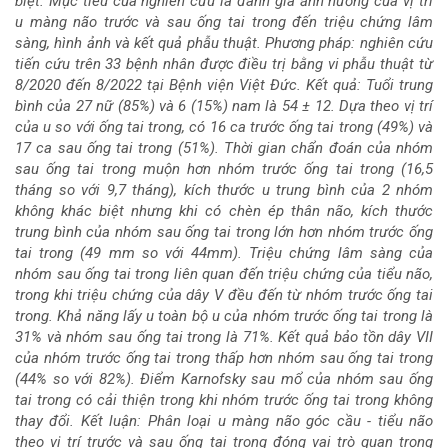
biệt. Mục tiêu của nghiên cứu là đánh giá ảnh hưởng của vị trí
u màng não trước và sau ống tai trong đến triệu chứng lâm
bài
sàng, hình ảnh và kết quả phẫu thuật. Phương pháp: nghiên cứu
tiến cứu trên 33 bệnh nhân được điều trị bằng vi phẫu thuật từ
viết
8/2020 đến 8/2022 tại Bệnh viện Việt Đức. Kết quả: Tuổi trung
bình của 27 nữ (85%) và 6 (15%) nam là 54 ± 12. Dựa theo vị trí
của u so với ống tai trong, có 16 ca trước ống tai trong (49%) và
17 ca sau ống tai trong (51%). Thời gian chẩn đoán của nhóm
sau ống tai trong muộn hơn nhóm trước ống tai trong (16,5
tháng so với 9,7 tháng), kích thước u trung bình của 2 nhóm
không khác biệt nhưng khi có chèn ép thân não, kích thước
trung bình của nhóm sau ống tai trong lớn hơn nhóm trước ống
tai trong (49 mm so với 44mm). Triệu chứng lâm sàng của
nhóm sau ống tai trong liên quan đến triệu chứng của tiểu não,
trong khi triệu chứng của dây V đều đến từ nhóm trước ống tai
trong. Khả năng lấy u toàn bộ u của nhóm trước ống tai trong là
31% và nhóm sau ống tai trong là 71%. Kết quả bảo tồn dây VII
của nhóm trước ống tai trong thấp hơn nhóm sau ống tai trong
(44% so với 82%). Điểm Karnofsky sau mổ của nhóm sau ống
tai trong có cải thiện trong khi nhóm trước ống tai trong không
thay đổi. Kết luận: Phân loại u màng não góc cầu - tiểu não
theo vị trí trước và sau ống tai trong đóng vai trò quan trọng