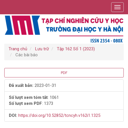
Điều
Toggl
hướng
navig
chính
Nội
dung
chính
Thanh
bên
Trang chủ
Lưu trữ
Tập 162 Số 1 (2023)
Các bài báo
Thanh
PDF
bên
Đã xuất bản:
2023-01-31
bài
Số lượt xem tóm tắt
: 1061
Số lượt xem PDF
: 1373
viết
DOI:
https://doi.org/10.52852/tcncyh.v162i1.1325