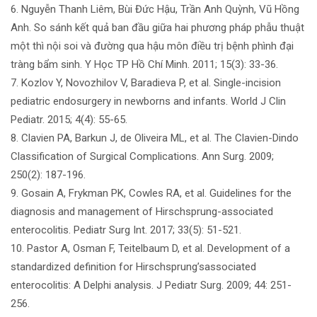
6. Nguyễn Thanh Liêm, Bùi Đức Hậu, Trần Anh Quỳnh, Vũ Hồng
Anh. So sánh kết quả ban đầu giữa hai phương pháp phẫu thuật
một thì nội soi và đường qua hậu môn điều trị bệnh phình đại
tràng bẩm sinh. Y Học TP Hồ Chí Minh. 2011; 15(3): 33-36.
7. Kozlov Y, Novozhilov V, Baradieva P, et al. Single-incision
pediatric endosurgery in newborns and infants. World J Clin
Pediatr. 2015; 4(4): 55-65.
8. Clavien PA, Barkun J, de Oliveira ML, et al. The Clavien-Dindo
Classification of Surgical Complications. Ann Surg. 2009;
250(2): 187-196.
9. Gosain A, Frykman PK, Cowles RA, et al. Guidelines for the
diagnosis and management of Hirschsprung-associated
enterocolitis. Pediatr Surg Int. 2017; 33(5): 51-521.
10. Pastor A, Osman F, Teitelbaum D, et al. Development of a
standardized definition for Hirschsprung’sassociated
enterocolitis: A Delphi analysis. J Pediatr Surg. 2009; 44: 251-
256.