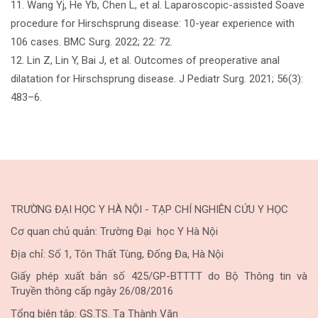
11. Wang Yj, He Yb, Chen L, et al. Laparoscopic-assisted Soave
procedure for Hirschsprung disease: 10-year experience with
106 cases. BMC Surg. 2022; 22: 72.
12. Lin Z, Lin Y, Bai J, et al. Outcomes of preoperative anal
dilatation for Hirschsprung disease. J Pediatr Surg. 2021; 56(3):
483–6.
TRƯỜNG ĐẠI HỌC Y HÀ NỘI - TẠP CHÍ NGHIÊN CỨU Y HỌC
Cơ quan chủ quản: Trường Đại học Y Hà Nội
Địa chỉ: Số 1, Tôn Thất Tùng, Đống Đa, Hà Nội
Giấy phép xuất bản số 425/GP-BTTTT do Bộ Thông tin và
Truyền thông cấp ngày 26/08/2016
Tổng biên tập: GS.TS. Tạ Thành Văn