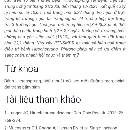
cứu trên 93 bệnh nhân bệnh Hirschsprung tại Bệnh viện Nhi
Trung ương từ tháng 01/2020 đến tháng 12/2021. Kết quả có tỷ
bài
lệ nam:nữ là 10,6:1, tuổi trung bình 3,27 tháng. Vô hạch ở trực
tràng 66 trường hợp, đại tràng sigma 24 trường hợp, đại tràng
viết
trái 3 trường hợp. Thời gian mổ trung bình 70,3 ± 30,3 phút, thời
gian hậu phẫu trung bình 5,2 ± 2,7 ngày. Không có tử vong, biến
chứng chủ yếu viêm ruột (16,1%) với thời gian theo dõi trung
bình 22,1 tháng. Như vậy, PTNSMĐR an toàn và hiệu quả trong
điều trị bệnh Hirschsprung. Phương pháp này có ưu điểm ít
sang chấn, nhanh hồi phục và thẩm mỹ.
Chi
Từ khóa
tiết
Bệnh Hirschsprung, phẫu thuật nội soi một đường rạch, phình
đại tràng bẩm sinh
bài
Tài liệu tham khảo
viết
1. Langer JC. Hirschsprung disease. Curr Opin Pediatr. 2013; 25:
368-374.
2. Muensterer OJ, Chong A, Hansen EN et al. Single-incision