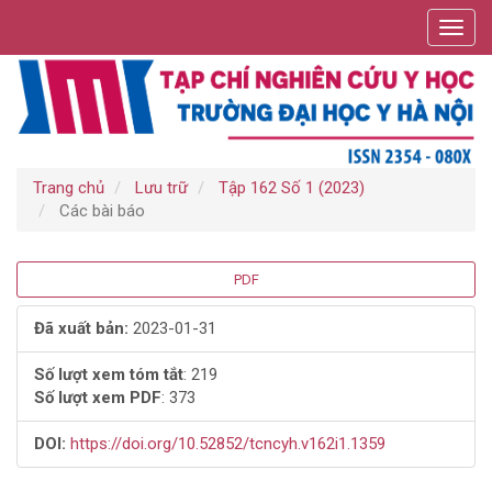
Điều
Toggl
hướng
navig
chính
Nội
dung
chính
Thanh
bên
Trang chủ
Lưu trữ
Tập 162 Số 1 (2023)
Các bài báo
Thanh
PDF
bên
Đã xuất bản:
2023-01-31
bài
Số lượt xem tóm tắt
: 219
Số lượt xem PDF
: 373
viết
DOI:
https://doi.org/10.52852/tcncyh.v162i1.1359