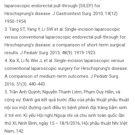
laparoscopic endorectal pull-through (SILEP) for
Hirschsprung’s disease. J Gastrointest Surg. 2010; 14(12):
1950-1954.
3. Tang ST, Yang Y, Li SW et al. Single-incision laparoscopic
versus conventional laparoscopic endorectal pull-through for
Hirschsprung’s disease: a comparison of short-term surgical
results. J Pediatr Surg. 2013; 48(9): 1919-1923.
4. Xia X, Li N, Wei J, et al. Single-incision laparoscopic versus
conventional laparoscopic surgery for Hirschsprung’s disease:
A comparison of medium-term outcomes. J Pediatr Surg.
2016; 51(3): 440-443.
5. Trần Anh Quỳnh, Nguyễn Thanh Liêm, Phạm Duy Hiền, và
cộng sự. Đánh giá kết quả bước đầu của phẫu thuật phẫu thuật
nội soi một đường rạch điều trị bệnh phình đại tràng bẩm sinh
ở trẻ em. Kỉ yếu Hội nghị Ngoại nhi và chu sinh toàn quốc lần
thứ XI, Ninh Bình, ngày 15 – 18/9/2016, Hội phẫu thuật Nhi Việt
Nam, 142.