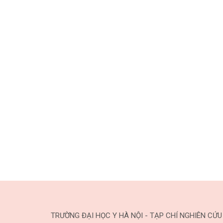
TRƯỜNG ĐẠI HỌC Y HÀ NỘI - TẠP CHÍ NGHIÊN CỨU