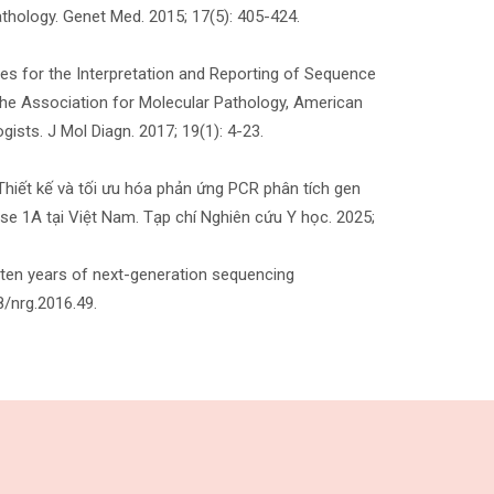
hology. Genet Med. 2015; 17(5): 405-424.
nes for the Interpretation and Reporting of Sequence
he Association for Molecular Pathology, American
ists. J Mol Diagn. 2017; 19(1): 4-23.
 Thiết kế và tối ưu hóa phản ứng PCR phân tích gen
se 1A tại Việt Nam. Tạp chí Nghiên cứu Y học. 2025;
en years of next-generation sequencing
8/nrg.2016.49.