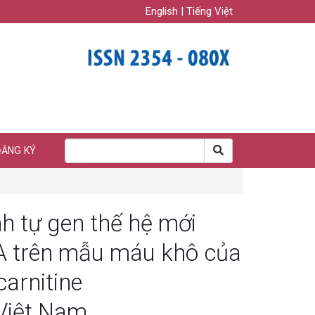
English
|
Tiếng Việt
ĐĂNG KÝ
nh tự gen thế hệ mới
A trên mẫu máu khô của
carnitine
 Việt Nam