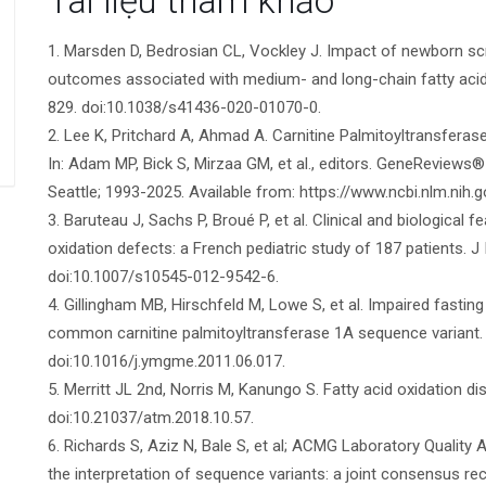
Tài liệu tham khảo
viết
1. Marsden D, Bedrosian CL, Vockley J. Impact of newborn scr
outcomes associated with medium- and long-chain fatty acid 
829. doi:10.1038/s41436-020-01070-0.
2. Lee K, Pritchard A, Ahmad A. Carnitine Palmitoyltransferas
In: Adam MP, Bick S, Mirzaa GM, et al., editors. GeneReviews® 
Seattle; 1993-2025. Available from: https://www.ncbi.nlm.ni
3. Baruteau J, Sachs P, Broué P, et al. Clinical and biological 
oxidation defects: a French pediatric study of 187 patients. J 
doi:10.1007/s10545-012-9542-6.
4. Gillingham MB, Hirschfeld M, Lowe S, et al. Impaired fastin
common carnitine palmitoyltransferase 1A sequence variant. 
doi:10.1016/j.ymgme.2011.06.017.
5. Merritt JL 2nd, Norris M, Kanungo S. Fatty acid oxidation di
doi:10.21037/atm.2018.10.57.
6. Richards S, Aziz N, Bale S, et al; ACMG Laboratory Qualit
the interpretation of sequence variants: a joint consensus 