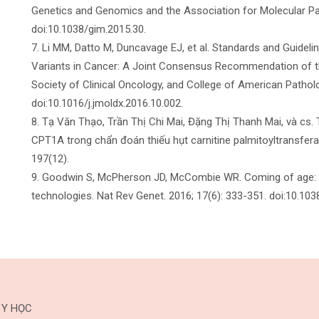
Genetics and Genomics and the Association for Molecular Pat
doi:10.1038/gim.2015.30.
7. Li MM, Datto M, Duncavage EJ, et al. Standards and Guideli
Variants in Cancer: A Joint Consensus Recommendation of t
Society of Clinical Oncology, and College of American Patholog
doi:10.1016/j.jmoldx.2016.10.002.
8. Tạ Văn Thạo, Trần Thị Chi Mai, Đặng Thị Thanh Mai, và cs.
CPT1A trong chẩn đoán thiếu hụt carnitine palmitoyltransfera
197(12).
9. Goodwin S, McPherson JD, McCombie WR. Coming of age: t
technologies. Nat Rev Genet. 2016; 17(6): 333-351. doi:10.103
 Y HỌC