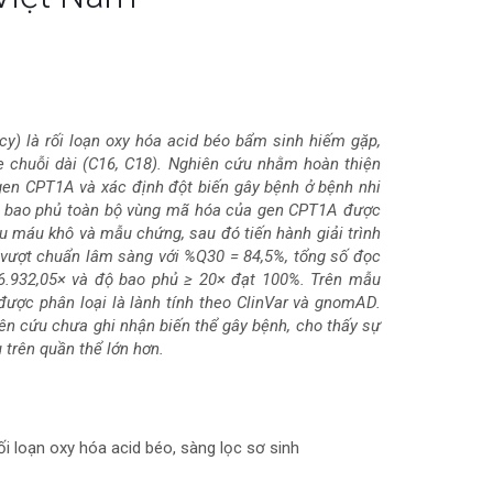
cy) là rối loạn oxy hóa acid béo bẩm sinh hiếm gặp,
ne chuỗi dài (C16, C18). Nghiên cứu nhằm hoàn thiện
 gen CPT1A và xác định đột biến gây bệnh ở bệnh nhi
ồi bao phủ toàn bộ vùng mã hóa của gen CPT1A được
u máu khô và mẫu chứng, sau đó tiến hành giải trình
vượt chuẩn lâm sàng với %Q30 = 84,5%, tổng số đọc
 - 6.932,05× và độ bao phủ ≥ 20× đạt 100%. Trên mẫu
 được phân loại là lành tính theo ClinVar và gnomAD.
ên cứu chưa ghi nhận biến thể gây bệnh, cho thấy sự
 trên quần thể lớn hơn.
ối loạn oxy hóa acid béo, sàng lọc sơ sinh