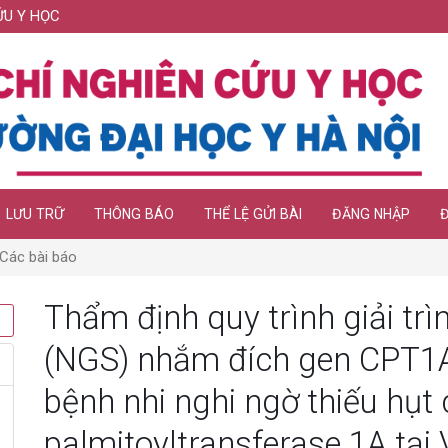
ỨU Y HỌC
LƯU TRỮ
THÔNG BÁO
THỂ LỆ GỬI BÀI
ĐĂNG NHẬP
Các bài báo
Thẩm định quy trình giải trì
(NGS) nhắm đích gen CPT1
bệnh nhi nghi ngờ thiếu hụt 
palmitoyltransferase 1A tại