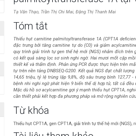
Tạ Văn Thạo, Trần Thị Chi Mai, Đặng Thị Thanh Mai
Nội
Tóm tắt
dung
Thiếu hụt carnitine palmitoyltransferase 1A (CPT1A deficien
đặc trưng bởi tăng carnitine tự do (C0) và giảm acylcarniti
chính
quy trình giải trình tự gen thế hệ mới (NGS) nhắm đích trên
có kết quả sàng lọc sơ sinh nghi ngờ. Hai mươi mốt cặp m
của
thiết kế và thẩm định. Phản ứng PCR được thực hiện trên mẫ
tự trên nền tảng DNBSEQ-G200. Kết quả NGS đạt chất lượng 
bài
14,65 triệu, tỷ lệ trùng lặp 9,8%, độ sâu trung bình 127,77
bệnh nhi nghi ngờ phát hiện 9 biến thể dị hợp tử, tất cả đều
viết
Mặc dù hồ sơ acylcarnitine gợi ý mạnh thiếu hụt CPT1A, nghi
cần thiết phải kết hợp đa phương pháp và mở rộng nghiên cứu
Chi
Từ khóa
tiết
Thiếu hụt CPT1A, gen CPT1A, giải trình tự thế hệ mới (NGS), r
bài