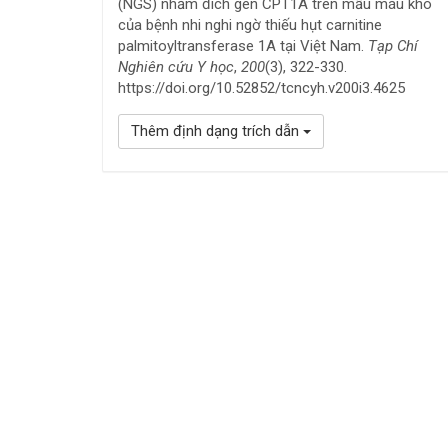
(NGS) nhắm đích gen CPT1A trên mẫu máu khô
của bệnh nhi nghi ngờ thiếu hụt carnitine
palmitoyltransferase 1A tại Việt Nam.
Tạp Chí
Nghiên cứu Y học
,
200
(3), 322-330.
https://doi.org/10.52852/tcncyh.v200i3.4625
Thêm định dạng trích dẫn