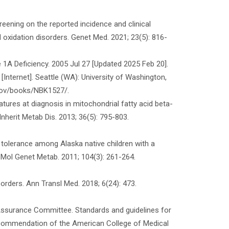
eening on the reported incidence and clinical
oxidation disorders. Genet Med. 2021; 23(5): 816-
e 1A Deficiency. 2005 Jul 27 [Updated 2025 Feb 20].
[Internet]. Seattle (WA): University of Washington,
h.gov/books/NBK1527/.
features at diagnosis in mitochondrial fatty acid beta-
Inherit Metab Dis. 2013; 36(5): 795-803.
g tolerance among Alaska native children with a
Mol Genet Metab. 2011; 104(3): 261-264.
sorders. Ann Transl Med. 2018; 6(24): 473.
y Assurance Committee. Standards and guidelines for
recommendation of the American College of Medical