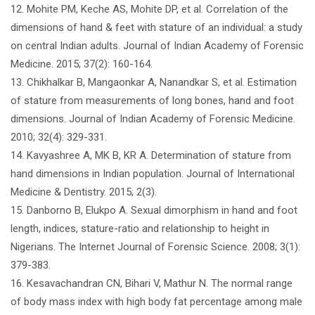
12. Mohite PM, Keche AS, Mohite DP, et al. Correlation of the
dimensions of hand & feet with stature of an individual: a study
on central Indian adults. Journal of Indian Academy of Forensic
Medicine. 2015; 37(2): 160-164.
13. Chikhalkar B, Mangaonkar A, Nanandkar S, et al. Estimation
of stature from measurements of long bones, hand and foot
dimensions. Journal of Indian Academy of Forensic Medicine.
2010; 32(4): 329-331.
14. Kavyashree A, MK B, KR A. Determination of stature from
hand dimensions in Indian population. Journal of International
Medicine & Dentistry. 2015; 2(3).
15. Danborno B, Elukpo A. Sexual dimorphism in hand and foot
length, indices, stature-ratio and relationship to height in
Nigerians. The Internet Journal of Forensic Science. 2008; 3(1):
379-383.
16. Kesavachandran CN, Bihari V, Mathur N. The normal range
of body mass index with high body fat percentage among male