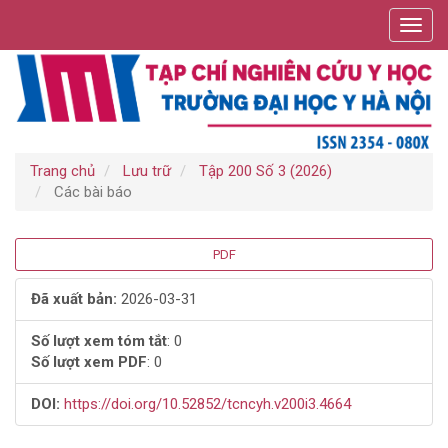
Điều
Toggl
hướng
navig
chính
Nội
dung
chính
Thanh
bên
Trang chủ
Lưu trữ
Tập 200 Số 3 (2026)
Các bài báo
Thanh
PDF
bên
Đã xuất bản:
2026-03-31
bài
Số lượt xem tóm tắt
: 0
Số lượt xem PDF
: 0
viết
DOI:
https://doi.org/10.52852/tcncyh.v200i3.4664