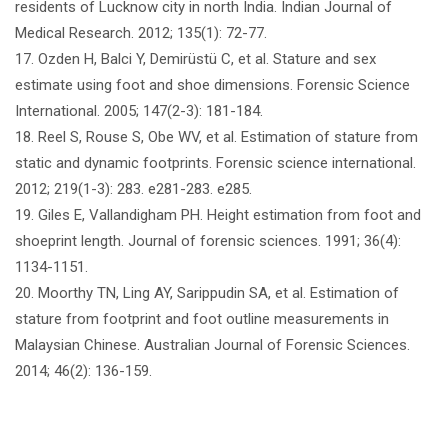
residents of Lucknow city in north India. Indian Journal of
Medical Research. 2012; 135(1): 72-77.
17. Ozden H, Balci Y, Demirüstü C, et al. Stature and sex
estimate using foot and shoe dimensions. Forensic Science
International. 2005; 147(2-3): 181-184.
18. Reel S, Rouse S, Obe WV, et al. Estimation of stature from
static and dynamic footprints. Forensic science international.
2012; 219(1-3): 283. e281-283. e285.
19. Giles E, Vallandigham PH. Height estimation from foot and
shoeprint length. Journal of forensic sciences. 1991; 36(4):
1134-1151.
20. Moorthy TN, Ling AY, Sarippudin SA, et al. Estimation of
stature from footprint and foot outline measurements in
Malaysian Chinese. Australian Journal of Forensic Sciences.
2014; 46(2): 136-159.