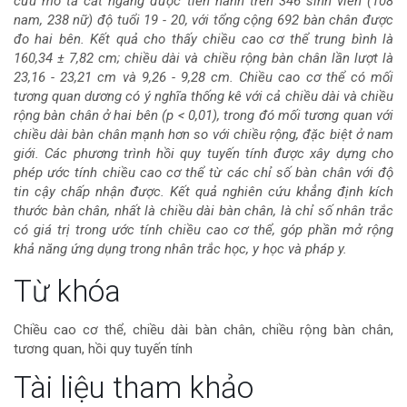
cứu mô tả cắt ngang được tiến hành trên 346 sinh viên (108
của
nam, 238 nữ) độ tuổi 19 - 20, với tổng cộng 692 bàn chân được
đo hai bên. Kết quả cho thấy chiều cao cơ thể trung bình là
bài
160,34 ± 7,82 cm; chiều dài và chiều rộng bàn chân lần lượt là
23,16 - 23,21 cm và 9,26 - 9,28 cm. Chiều cao cơ thể có mối
viết
tương quan dương có ý nghĩa thống kê với cả chiều dài và chiều
rộng bàn chân ở hai bên (p < 0,01), trong đó mối tương quan với
chiều dài bàn chân mạnh hơn so với chiều rộng, đặc biệt ở nam
giới. Các phương trình hồi quy tuyến tính được xây dựng cho
phép ước tính chiều cao cơ thể từ các chỉ số bàn chân với độ
tin cậy chấp nhận được. Kết quả nghiên cứu khẳng định kích
thước bàn chân, nhất là chiều dài bàn chân, là chỉ số nhân trắc
có giá trị trong ước tính chiều cao cơ thể, góp phần mở rộng
khả năng ứng dụng trong nhân trắc học, y học và pháp y.
Chi
Từ khóa
tiết
Chiều cao cơ thể, chiều dài bàn chân, chiều rộng bàn chân,
tương quan, hồi quy tuyến tính
bài
Tài liệu tham khảo
viết