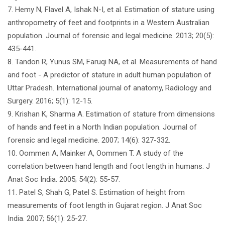
7. Hemy N, Flavel A, Ishak N-I, et al. Estimation of stature using
anthropometry of feet and footprints in a Western Australian
population. Journal of forensic and legal medicine. 2013; 20(5):
435-441.
8. Tandon R, Yunus SM, Faruqi NA, et al. Measurements of hand
and foot - A predictor of stature in adult human population of
Uttar Pradesh. International journal of anatomy, Radiology and
Surgery. 2016; 5(1): 12-15.
9. Krishan K, Sharma A. Estimation of stature from dimensions
of hands and feet in a North Indian population. Journal of
forensic and legal medicine. 2007; 14(6): 327-332.
10. Oommen A, Mainker A, Oommen T. A study of the
correlation between hand length and foot length in humans. J
Anat Soc India. 2005; 54(2): 55-57.
11. Patel S, Shah G, Patel S. Estimation of height from
measurements of foot length in Gujarat region. J Anat Soc
India. 2007; 56(1): 25-27.