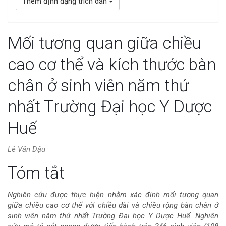
Thêm định dạng trích dẫn
Mối tương quan giữa chiều
cao cơ thể và kích thước bàn
chân ở sinh viên năm thứ
nhất Trường Đại học Y Dược
Huế
Lê Văn Dậu
Nội
Tóm tắt
dung
Nghiên cứu được thực hiện nhằm xác định mối tương quan
giữa chiều cao cơ thể với chiều dài và chiều rộng bàn chân ở
chính
sinh viên năm thứ nhất Trường Đại học Y Dược Huế. Nghiên