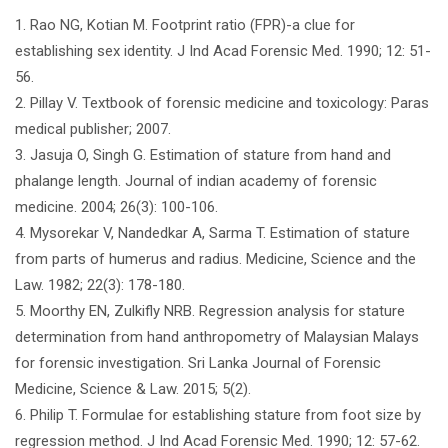
1. Rao NG, Kotian M. Footprint ratio (FPR)-a clue for
establishing sex identity. J Ind Acad Forensic Med. 1990; 12: 51-
56.
2. Pillay V. Textbook of forensic medicine and toxicology: Paras
medical publisher; 2007.
3. Jasuja O, Singh G. Estimation of stature from hand and
phalange length. Journal of indian academy of forensic
medicine. 2004; 26(3): 100-106.
4. Mysorekar V, Nandedkar A, Sarma T. Estimation of stature
from parts of humerus and radius. Medicine, Science and the
Law. 1982; 22(3): 178-180.
5. Moorthy EN, Zulkifly NRB. Regression analysis for stature
determination from hand anthropometry of Malaysian Malays
for forensic investigation. Sri Lanka Journal of Forensic
Medicine, Science & Law. 2015; 5(2).
6. Philip T. Formulae for establishing stature from foot size by
regression method. J Ind Acad Forensic Med. 1990; 12: 57-62.