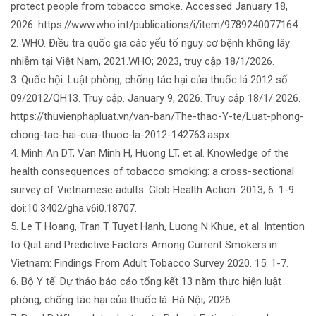
protect people from tobacco smoke. Accessed January 18,
2026. https://www.who.int/publications/i/item/9789240077164.
2. WHO. Điều tra quốc gia các yếu tố nguy cơ bệnh không lây
nhiễm tại Việt Nam, 2021.WHO; 2023, truy cập 18/1/2026.
3. Quốc hội. Luật phòng, chống tác hại của thuốc lá 2012 số
09/2012/QH13. Truy cập. January 9, 2026. Truy cập 18/1/ 2026.
https://thuvienphapluat.vn/van-ban/The-thao-Y-te/Luat-phong-
chong-tac-hai-cua-thuoc-la-2012-142763.aspx.
4. Minh An DT, Van Minh H, Huong LT, et al. Knowledge of the
health consequences of tobacco smoking: a cross-sectional
survey of Vietnamese adults. Glob Health Action. 2013; 6: 1-9.
doi:10.3402/gha.v6i0.18707.
5. Le T Hoang, Tran T Tuyet Hanh, Luong N Khue, et al. Intention
to Quit and Predictive Factors Among Current Smokers in
Vietnam: Findings From Adult Tobacco Survey 2020. 15: 1-7.
6. Bộ Y tế. Dự thảo báo cáo tổng kết 13 năm thực hiện luật
phòng, chống tác hại của thuốc lá. Hà Nội; 2026.