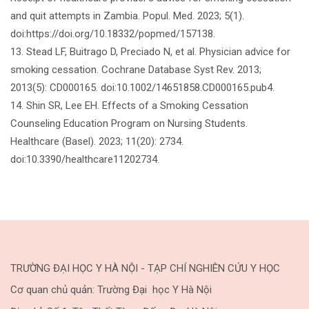
and quit attempts in Zambia. Popul. Med. 2023; 5(1).
doi:https://doi.org/10.18332/popmed/157138.
13. Stead LF, Buitrago D, Preciado N, et al. Physician advice for
smoking cessation. Cochrane Database Syst Rev. 2013;
2013(5): CD000165. doi:10.1002/14651858.CD000165.pub4.
14. Shin SR, Lee EH. Effects of a Smoking Cessation
Counseling Education Program on Nursing Students.
Healthcare (Basel). 2023; 11(20): 2734.
doi:10.3390/healthcare11202734.
TRƯỜNG ĐẠI HỌC Y HÀ NỘI - TẠP CHÍ NGHIÊN CỨU Y HỌC
Cơ quan chủ quản: Trường Đại học Y Hà Nội