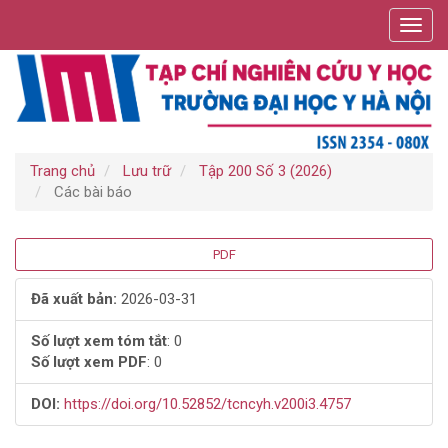
Điều
Toggl
hướng
navig
chính
Nội
dung
chính
Thanh
bên
Trang chủ
Lưu trữ
Tập 200 Số 3 (2026)
Các bài báo
Thanh
PDF
bên
Đã xuất bản:
2026-03-31
bài
Số lượt xem tóm tắt
: 0
Số lượt xem PDF
: 0
viết
DOI:
https://doi.org/10.52852/tcncyh.v200i3.4757