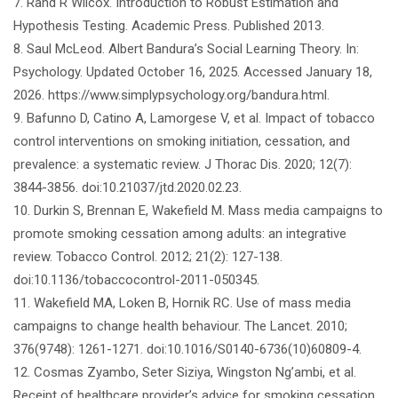
7. Rand R Wilcox. Introduction to Robust Estimation and
Hypothesis Testing. Academic Press. Published 2013.
8. Saul McLeod. Albert Bandura’s Social Learning Theory. In:
Psychology. Updated October 16, 2025. Accessed January 18,
2026. https://www.simplypsychology.org/bandura.html.
9. Bafunno D, Catino A, Lamorgese V, et al. Impact of tobacco
control interventions on smoking initiation, cessation, and
prevalence: a systematic review. J Thorac Dis. 2020; 12(7):
3844-3856. doi:10.21037/jtd.2020.02.23.
10. Durkin S, Brennan E, Wakefield M. Mass media campaigns to
promote smoking cessation among adults: an integrative
review. Tobacco Control. 2012; 21(2): 127-138.
doi:10.1136/tobaccocontrol-2011-050345.
11. Wakefield MA, Loken B, Hornik RC. Use of mass media
campaigns to change health behaviour. The Lancet. 2010;
376(9748): 1261-1271. doi:10.1016/S0140-6736(10)60809-4.
12. Cosmas Zyambo, Seter Siziya, Wingston Ng’ambi, et al.
Receipt of healthcare provider’s advice for smoking cessation