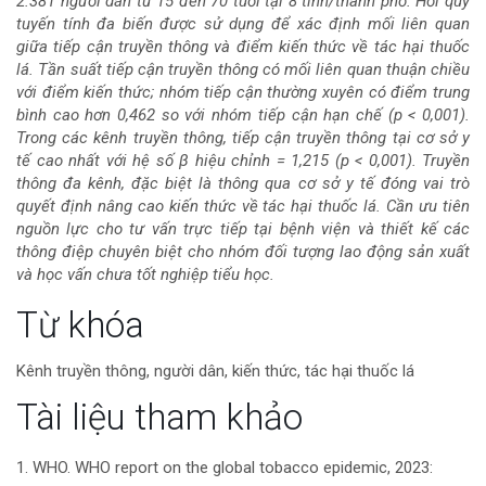
2.381 người dân từ 15 đến 70 tuổi tại 8 tỉnh/thành phố. Hồi quy
của
tuyến tính đa biến được sử dụng để xác định mối liên quan
giữa tiếp cận truyền thông và điểm kiến thức về tác hại thuốc
bài
lá. Tần suất tiếp cận truyền thông có mối liên quan thuận chiều
với điểm kiến thức; nhóm tiếp cận thường xuyên có điểm trung
viết
bình cao hơn 0,462 so với nhóm tiếp cận hạn chế (p < 0,001).
Trong các kênh truyền thông, tiếp cận truyền thông tại cơ sở y
tế cao nhất với hệ số β hiệu chỉnh = 1,215 (p < 0,001). Truyền
thông đa kênh, đặc biệt là thông qua cơ sở y tế đóng vai trò
quyết định nâng cao kiến thức về tác hại thuốc lá. Cần ưu tiên
nguồn lực cho tư vấn trực tiếp tại bệnh viện và thiết kế các
thông điệp chuyên biệt cho nhóm đối tượng lao động sản xuất
và học vấn chưa tốt nghiệp tiểu học.
Chi
Từ khóa
tiết
Kênh truyền thông, người dân, kiến thức, tác hại thuốc lá
bài
Tài liệu tham khảo
viết
1. WHO. WHO report on the global tobacco epidemic, 2023: