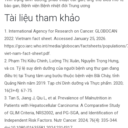
bào gan, Bệnh viện Bệnh nhiệt đới Trung ương
bài
Tài liệu tham khảo
viết
1. International Agency for Research on Cancer. GLOBOCAN
2022: Vietnam fact sheet. Accessed January 25, 2026.
https://gco.iarc.who.int/media/globocan/factsheets/populations/
viet-nam-fact-sheet.pdf.
2. Phạm Thị Kiều Chinh, Lường Thị Xuân, Nguyễn Trọng Hưng,
và cs. Tỷ lệ suy dinh dưỡng của người bệnh ung thư gan đang
điều trị tại Trung tâm ung bướu thuộc bệnh viện Bãi Cháy, tỉnh
Quảng Ninh năm 2019. Tạp chí Dinh dưỡng và Thực phẩm. 2020;
16(3+4): 67-75.
3. Tan S, Jiang J, Qiu L, et al. Prevalence of Malnutrition in
Patients with Hepatocellular Carcinoma: A Comparative Study
of GLIM Criteria, NRS2002, and PG-SGA, and Identification of
Independent Risk Factors. Nutr Cancer. 2024; 76(4): 335-344.
doi:10.1080/01635581.2024.2314317.