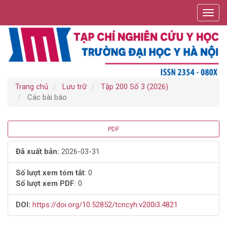
Điều
Toggl
hướng
navig
chính
Nội
dung
chính
Thanh
bên
Trang chủ
Lưu trữ
Tập 200 Số 3 (2026)
Các bài báo
Thanh
PDF
bên
Đã xuất bản:
2026-03-31
bài
Số lượt xem tóm tắt
: 0
Số lượt xem PDF
: 0
viết
DOI:
https://doi.org/10.52852/tcncyh.v200i3.4821