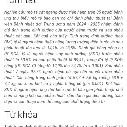
dung
Nghiên cứu mô tả cắt ngang được tiến hành trên 85 người bệnh
ung thư biểu mô tế bào gan có chỉ định phẫu thuật tại Bệnh
chính
viện Bệnh nhiệt đới Trung ương năm 2024 - 2025 nhằm đánh
giá tình trạng dinh dưỡng của người bệnh trước và sau phẫu
của
thuật cắt gan. Kết quả cho thấy: Tình trạng dinh dưỡng theo
BMI, tỷ lệ người bệnh thiếu năng lượng trường diễn trước và sau
bài
phẫu thuật lần lượt là 14,1% và 23,5%. Đánh giá bằng công cụ
PG-SGA, tỷ lệ người bệnh suy dinh dưỡng (SDD) trước phẫu
viết
thuật là 63,5% và sau phẫu thuật là 89,4%; trong đó tỷ lệ SDD
nặng (PG-SGA C) tăng từ 12,9% lên 24,7% (p < 0,001). Sau phẫu
thuật 7 ngày, 97,7% người bệnh có sụt cân so với trước phẫu
thuật. Cân nặng trung bình giảm từ 57,7 ± 7,6 kg xuống 53,9 ±
7,2 kg, sự khác biệt có ý nghĩa thống kê (p < 0,001). Kết luận:
SDD ở người bệnh ung thư biểu mô tế bào gan phẫu thuật phổ
biến và nặng hơn sau phẫu thuật. Cần đánh giá dinh dưỡng toàn
diện và can thiệp sớm để nâng cao chất lượng điều trị.
Chi
Từ khóa
tiết
Tình trạng dinh dưỡng, phẫu thuật cắt gan, ung thư biểu mô tế