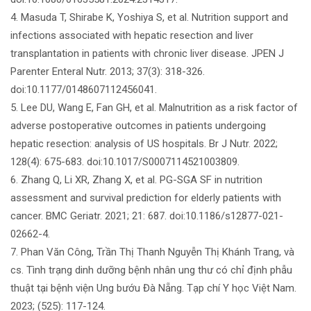
4. Masuda T, Shirabe K, Yoshiya S, et al. Nutrition support and
infections associated with hepatic resection and liver
transplantation in patients with chronic liver disease. JPEN J
Parenter Enteral Nutr. 2013; 37(3): 318-326.
doi:10.1177/0148607112456041.
5. Lee DU, Wang E, Fan GH, et al. Malnutrition as a risk factor of
adverse postoperative outcomes in patients undergoing
hepatic resection: analysis of US hospitals. Br J Nutr. 2022;
128(4): 675-683. doi:10.1017/S0007114521003809.
6. Zhang Q, Li XR, Zhang X, et al. PG-SGA SF in nutrition
assessment and survival prediction for elderly patients with
cancer. BMC Geriatr. 2021; 21: 687. doi:10.1186/s12877-021-
02662-4.
7. Phan Văn Công, Trần Thị Thanh Nguyễn Thị Khánh Trang, và
cs. Tình trạng dinh dưỡng bệnh nhân ung thư có chỉ định phẫu
thuật tại bệnh viện Ung bướu Đà Nẵng. Tạp chí Y học Việt Nam.
2023; (525): 117-124.