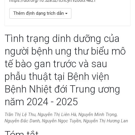
https://doi.org/10.52852/tcncyh.v200i3.4821
Thêm định dạng trích dẫn
Tình trạng dinh dưỡng của
người bệnh ung thư biểu mô
tế bào gan trước và sau
phẫu thuật tại Bệnh viện
Bệnh Nhiệt đới Trung ương
năm 2024 - 2025
Trần Thị Lệ Thu, Nguyễn Thị Liên Hà, Nguyễn Minh Trọng,
Nguyễn Đắc Danh, Nguyễn Ngọc Tuyền, Nguyễn Thị Hương Lan
Nội
Tóm tắt