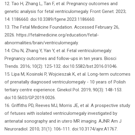
12. Tao H, Zhang L, Tan F, et al. Pregnancy outcomes and
genetic analysis for fetal ventriculomegaly. Front Genet. 2023;
14: 1186660. doi:10.3389/fgene.2023.1186660.
13. The Fetal Medicine Foundation. Accessed February 26,
2026. https://fetalmedicine.org/education/fetal-
abnormalities/brain/ventriculomegaly.
14. Chu N, Zhang Y, Yan Y, et al. Fetal ventriculomegaly:
Pregnancy outcomes and follow-ups in ten years. Biosci
Trends. 2016; 10(2): 125-132. doi:10.5582/bst.2016.01046.
15. Lipa M, Kosinski P, Wojcieszak K, et al. Long-term outcomes
of prenatally diagnosed ventriculomegaly - 10 years of Polish
tertiary centre experience. Ginekol Pol. 2019; 90(3): 148-153.
doi:10.5603/GP.2019.0026.
16. Griffiths PD, Reeves MJ, Morris JE, et al. A prospective study
of fetuses with isolated ventriculomegaly investigated by
antenatal sonography and in utero MR imaging. AJNR Am J
Neuroradiol. 2010; 31(1): 106-111. doi:10.3174/ajnr.A1767.