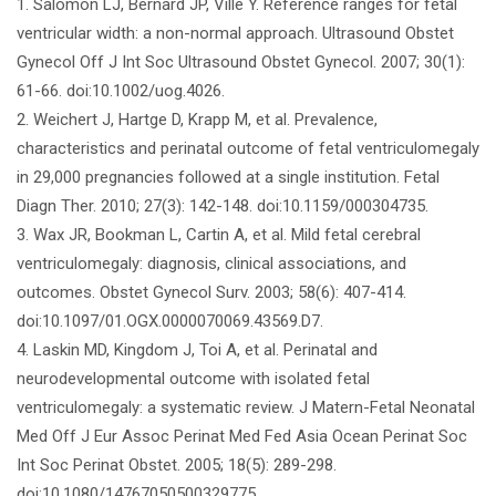
1. Salomon LJ, Bernard JP, Ville Y. Reference ranges for fetal
ventricular width: a non-normal approach. Ultrasound Obstet
Gynecol Off J Int Soc Ultrasound Obstet Gynecol. 2007; 30(1):
61-66. doi:10.1002/uog.4026.
2. Weichert J, Hartge D, Krapp M, et al. Prevalence,
characteristics and perinatal outcome of fetal ventriculomegaly
in 29,000 pregnancies followed at a single institution. Fetal
Diagn Ther. 2010; 27(3): 142-148. doi:10.1159/000304735.
3. Wax JR, Bookman L, Cartin A, et al. Mild fetal cerebral
ventriculomegaly: diagnosis, clinical associations, and
outcomes. Obstet Gynecol Surv. 2003; 58(6): 407-414.
doi:10.1097/01.OGX.0000070069.43569.D7.
4. Laskin MD, Kingdom J, Toi A, et al. Perinatal and
neurodevelopmental outcome with isolated fetal
ventriculomegaly: a systematic review. J Matern-Fetal Neonatal
Med Off J Eur Assoc Perinat Med Fed Asia Ocean Perinat Soc
Int Soc Perinat Obstet. 2005; 18(5): 289-298.
doi:10.1080/14767050500329775.