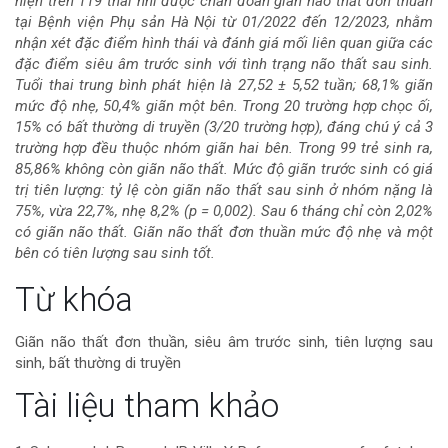
hiện trên 119 thai nhi được chẩn đoán giãn não thất đơn thuần
tại Bệnh viện Phụ sản Hà Nội từ 01/2022 đến 12/2023, nhằm
của
nhận xét đặc điểm hình thái và đánh giá mối liên quan giữa các
đặc điểm siêu âm trước sinh với tình trạng não thất sau sinh.
bài
Tuổi thai trung bình phát hiện là 27,52 ± 5,52 tuần; 68,1% giãn
mức độ nhẹ, 50,4% giãn một bên. Trong 20 trường hợp chọc ối,
viết
15% có bất thường di truyền (3/20 trường hợp), đáng chú ý cả 3
trường hợp đều thuộc nhóm giãn hai bên. Trong 99 trẻ sinh ra,
85,86% không còn giãn não thất. Mức độ giãn trước sinh có giá
trị tiên lượng: tỷ lệ còn giãn não thất sau sinh ở nhóm nặng là
75%, vừa 22,7%, nhẹ 8,2% (p = 0,002). Sau 6 tháng chỉ còn 2,02%
có giãn não thất. Giãn não thất đơn thuần mức độ nhẹ và một
bên có tiên lượng sau sinh tốt.
Chi
Từ khóa
tiết
Giãn não thất đơn thuần, siêu âm trước sinh, tiên lượng sau
sinh, bất thường di truyền
bài
Tài liệu tham khảo
viết