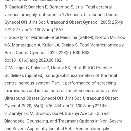
5. Gaglioti P, Danelon D, Bontempo S, et al. Fetal cerebral
ventriculomegaly: outcome in 176 cases. Ultrasound Obstet
Gynecol Off J Int Soc Ultrasound Obstet Gynecol. 2005; 25(4):
372-377. doi:10.1002/uog.1857.
6. Society for Maternal-Fetal Medicine (SMFM), Norton ME, Fox
NS, Monteagudo A, Kuller JA, Craigo S. Fetal Ventriculomegaly.
Am J Obstet Gynecol. 2020; 223(6): B30-B33.
doi:10.1016/j.ajog.2020.08.182.
7. Malinger G, Paladini D, Haratz KK, et al. ISUOG Practice
Guidelines (updated): sonographic examination of the fetal
central nervous system. Part 1: performance of screening
examination and indications for targeted neurosonography.
Ultrasound Obstet Gynecol Off J Int Soc Ultrasound Obstet
Gynecol. 2020; 56(3): 476-484. doi:10.1002/uog.22145.
8. Zamłyński M, Grokhovska M, Surányi A, et al. Current
Diagnostic, Counseling, and Treatment Options in Non-Severe
and Severe Apparently Isolated Fetal Ventriculomegaly.