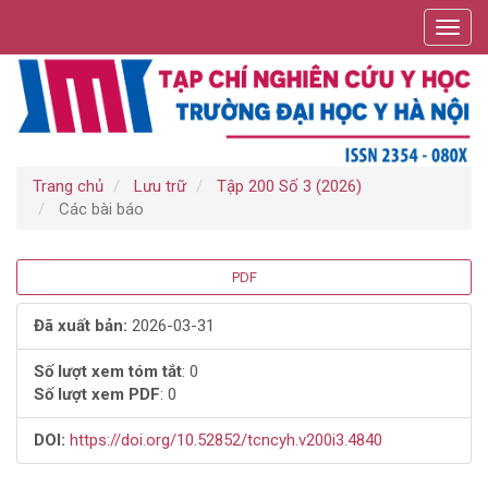
Điều
Toggl
hướng
navig
chính
Nội
dung
chính
Thanh
bên
Trang chủ
Lưu trữ
Tập 200 Số 3 (2026)
Các bài báo
Thanh
PDF
bên
Đã xuất bản:
2026-03-31
bài
Số lượt xem tóm tắt
: 0
Số lượt xem PDF
: 0
viết
DOI:
https://doi.org/10.52852/tcncyh.v200i3.4840