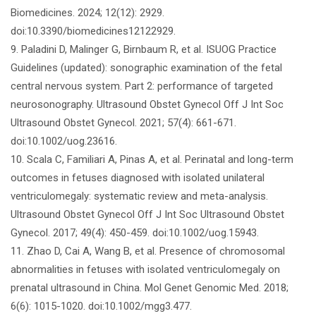
Biomedicines. 2024; 12(12): 2929.
doi:10.3390/biomedicines12122929.
9. Paladini D, Malinger G, Birnbaum R, et al. ISUOG Practice
Guidelines (updated): sonographic examination of the fetal
central nervous system. Part 2: performance of targeted
neurosonography. Ultrasound Obstet Gynecol Off J Int Soc
Ultrasound Obstet Gynecol. 2021; 57(4): 661-671.
doi:10.1002/uog.23616.
10. Scala C, Familiari A, Pinas A, et al. Perinatal and long-term
outcomes in fetuses diagnosed with isolated unilateral
ventriculomegaly: systematic review and meta-analysis.
Ultrasound Obstet Gynecol Off J Int Soc Ultrasound Obstet
Gynecol. 2017; 49(4): 450-459. doi:10.1002/uog.15943.
11. Zhao D, Cai A, Wang B, et al. Presence of chromosomal
abnormalities in fetuses with isolated ventriculomegaly on
prenatal ultrasound in China. Mol Genet Genomic Med. 2018;
6(6): 1015-1020. doi:10.1002/mgg3.477.