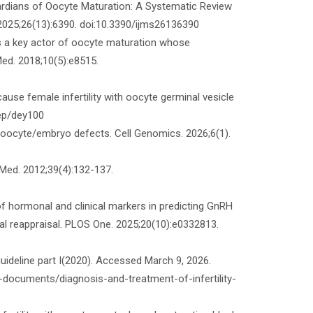
uardians of Oocyte Maturation: A Systematic Review
2025;26(13):6390. doi:10.3390/ijms26136390
 is a key actor of oocyte maturation whose
Med. 2018;10(5):e8515.
ause female infertility with oocyte germinal vesicle
rep/dey100
n oocyte/embryo defects. Cell Genomics. 2026;6(1).
 Med. 2012;39(4):132-137.
 of hormonal and clinical markers in predicting GnRH
cal reappraisal. PLOS One. 2025;20(10):e0332813.
uideline part I(2020). Accessed March 9, 2026.
documents/diagnosis-and-treatment-of-infertility-