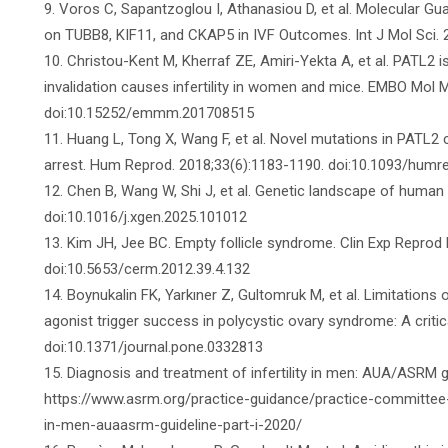
9. Voros C, Sapantzoglou I, Athanasiou D, et al. Molecular G
on TUBB8, KIF11, and CKAP5 in IVF Outcomes. Int J Mol Sci. 
10. Christou-Kent M, Kherraf ZE, Amiri-Yekta A, et al. PATL2
invalidation causes infertility in women and mice. EMBO Mol 
doi:10.15252/emmm.201708515
11. Huang L, Tong X, Wang F, et al. Novel mutations in PATL2 c
arrest. Hum Reprod. 2018;33(6):1183-1190. doi:10.1093/hum
12. Chen B, Wang W, Shi J, et al. Genetic landscape of huma
doi:10.1016/j.xgen.2025.101012
13. Kim JH, Jee BC. Empty follicle syndrome. Clin Exp Reprod
doi:10.5653/cerm.2012.39.4.132
14. Boynukalin FK, Yarkıner Z, Gultomruk M, et al. Limitations
agonist trigger success in polycystic ovary syndrome: A criti
doi:10.1371/journal.pone.0332813
15. Diagnosis and treatment of infertility in men: AUA/ASRM g
https://www.asrm.org/practice-guidance/practice-committee-
in-men-auaasrm-guideline-part-i-2020/