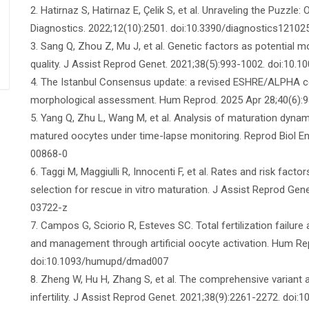
2. Hatirnaz S, Hatirnaz E, Çelik S, et al. Unraveling the Puzzl
Diagnostics. 2022;12(10):2501. doi:10.3390/diagnostics12102
3. Sang Q, Zhou Z, Mu J, et al. Genetic factors as potentia
quality. J Assist Reprod Genet. 2021;38(5):993-1002. doi:10
4. The Istanbul Consensus update: a revised ESHRE/ALPHA 
morphological assessment. Hum Reprod. 2025 Apr 28;40(6):
5. Yang Q, Zhu L, Wang M, et al. Analysis of maturation dyna
matured oocytes under time-lapse monitoring. Reprod Biol En
00868-0
6. Taggi M, Maggiulli R, Innocenti F, et al. Rates and risk fac
selection for rescue in vitro maturation. J Assist Reprod Ge
03722-z
7. Campos G, Sciorio R, Esteves SC. Total fertilization failure 
and management through artificial oocyte activation. Hum Re
doi:10.1093/humupd/dmad007
8. Zheng W, Hu H, Zhang S, et al. The comprehensive variant
infertility. J Assist Reprod Genet. 2021;38(9):2261-2272. do