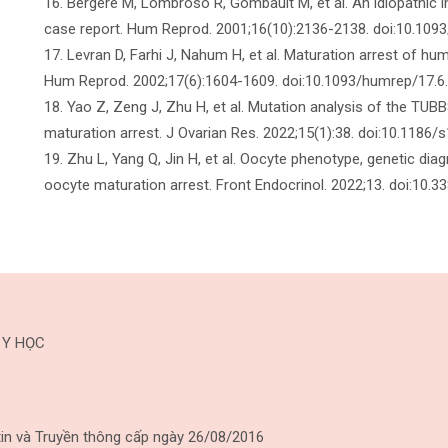
16. Bergère M, Lombroso R, Gombault M, et al. An idiopathic i
case report. Hum Reprod. 2001;16(10):2136-2138. doi:10.109
17. Levran D, Farhi J, Nahum H, et al. Maturation arrest of hum
Hum Reprod. 2002;17(6):1604-1609. doi:10.1093/humrep/17.6
18. Yao Z, Zeng J, Zhu H, et al. Mutation analysis of the TUB
maturation arrest. J Ovarian Res. 2022;15(1):38. doi:10.118
19. Zhu L, Yang Q, Jin H, et al. Oocyte phenotype, genetic dia
oocyte maturation arrest. Front Endocrinol. 2022;13. doi:10.
 Y HỌC
in và Truyền thông cấp ngày 26/08/2016