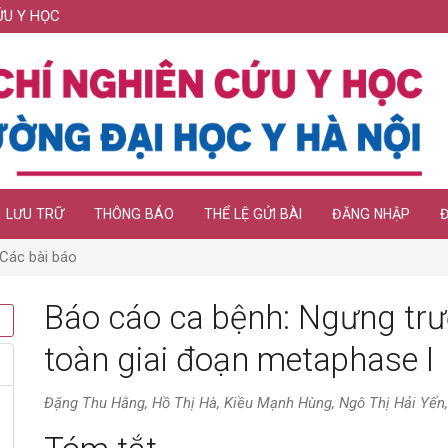
ỨU Y HỌC
LƯU TRỮ
THÔNG BÁO
THỂ LỆ GỬI BÀI
ĐĂNG NHẬP
Các bài báo
Báo cáo ca bệnh: Ngưng tr
toàn giai đoạn metaphase I
Đặng Thu Hằng, Hồ Thị Hà, Kiều Mạnh Hùng, Ngô Thị Hải Yến,