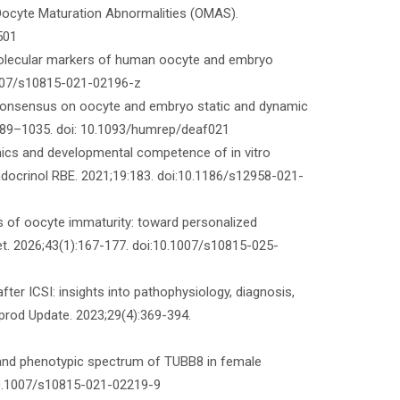
e: Oocyte Maturation Abnormalities (OMAS).
501
l molecular markers of human oocyte and embryo
.1007/s10815-021-02196-z
consensus on oocyte and embryo static and dynamic
989–1035. doi: 10.1093/humrep/deaf021
mics and developmental competence of in vitro
docrinol RBE. 2021;19:183. doi:10.1186/s12958-021-
tors of oocyte immaturity: toward personalized
net. 2026;43(1):167-177. doi:10.1007/s10815-025-
after ICSI: insights into pathophysiology, diagnosis,
prod Update. 2023;29(4):369-394.
 and phenotypic spectrum of TUBB8 in female
i:10.1007/s10815-021-02219-9