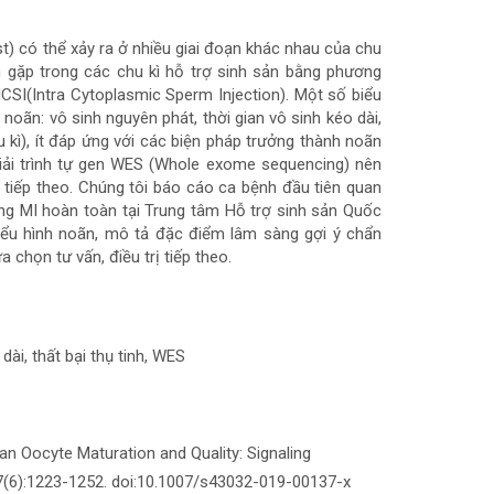
) có thể xảy ra ở nhiều giai đoạn khác nhau của chu
ếm gặp trong các chu kì hỗ trợ sinh sản bằng phương
)/ICSI(Intra Cytoplasmic Sperm Injection). Một số biểu
oãn: vô sinh nguyên phát, thời gian vô sinh kéo dài,
u kì), ít đáp ứng với các biện pháp trưởng thành noãn
 Giải trình tự gen WES (Whole exome sequencing) nên
ị tiếp theo. Chúng tôi báo cáo ca bệnh đầu tiên quan
ng MI hoàn toàn tại Trung tâm Hỗ trợ sinh sản Quốc
iểu hình noãn, mô tả đặc điểm lâm sàng gợi ý chẩn
chọn tư vấn, điều trị tiếp theo.
ài, thất bại thụ tinh, WES
an Oocyte Maturation and Quality: Signaling
;27(6):1223-1252. doi:10.1007/s43032-019-00137-x