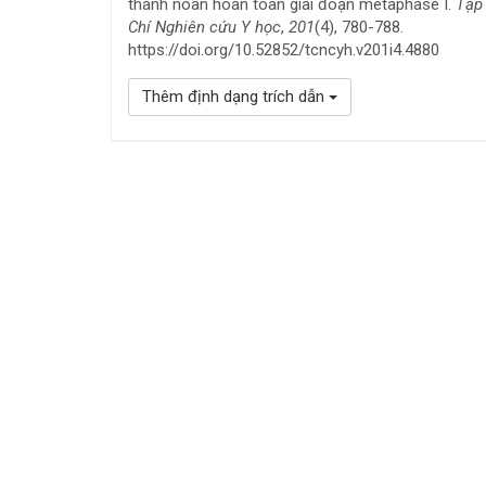
thành noãn hoàn toàn giai đoạn metaphase I.
Tạp
Chí Nghiên cứu Y học
,
201
(4), 780-788.
https://doi.org/10.52852/tcncyh.v201i4.4880
Thêm định dạng trích dẫn