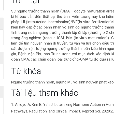
Nội
Tóm tắt
dung
Sự ngưng trưởng thành noãn (OMA – oocyte maturation arrest
kì tế bào dẫn đến thất bại thụ tinh. Hiện tượng này khá hi
chính
pháp IUI (Intrauterine Insemination)/IVF(In vitro fertilization
hiện hay gặp ở các bệnh nhân vô sinh do ngưng trưởng thành n
của
tình trạng noãn ngưng trưởng thành lặp đi lặp (thường ≥ 2 ch
trong ống nghiệm (rescue-ICSI, IVM (In vitro maturation)).
bài
làm để tìm nguyên nhân di truyền, tư vấn và lựa chọn điều tr
sát được hiện tượng ngưng trưởng thành noãn kiểu hình ngư
viết
gia, Bệnh viện Phụ sản Trung ương với mục đích xác định k
đoán OMA, các chẩn đoán loại trừ giống-OMA từ đó đưa ra lựa 
Chi
Từ khóa
tiết
Ngưng trưởng thành noãn, ngưng MI, vô sinh nguyên phát kéo d
bài
Tài liệu tham khảo
viết
1. Arroyo A, Kim B, Yeh J. Luteinizing Hormone Action in Hum
Pathways, Regulation, and Clinical Impact. Reprod Sci. 2020