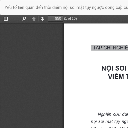
Quay
Yếu tố liên quan đến thời điểm nội soi mật tụy ngược dòng cấp 
trở
lại
chi
tiết
bài
báo