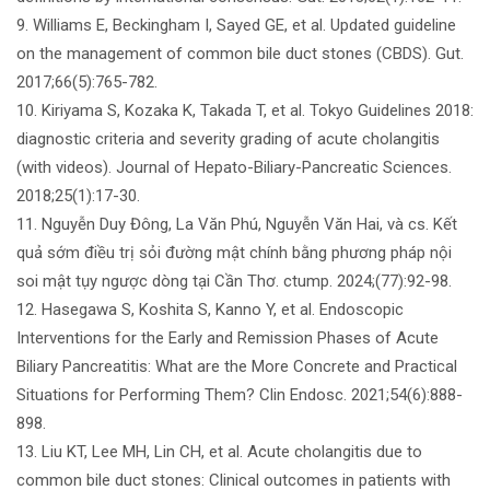
9. Williams E, Beckingham I, Sayed GE, et al. Updated guideline
on the management of common bile duct stones (CBDS). Gut.
2017;66(5):765-782.
10. Kiriyama S, Kozaka K, Takada T, et al. Tokyo Guidelines 2018:
diagnostic criteria and severity grading of acute cholangitis
(with videos). Journal of Hepato-Biliary-Pancreatic Sciences.
2018;25(1):17-30.
11. Nguyễn Duy Đông, La Văn Phú, Nguyễn Văn Hai, và cs. Kết
quả sớm điều trị sỏi đường mật chính bằng phương pháp nội
soi mật tụy ngược dòng tại Cần Thơ. ctump. 2024;(77):92-98.
12. Hasegawa S, Koshita S, Kanno Y, et al. Endoscopic
Interventions for the Early and Remission Phases of Acute
Biliary Pancreatitis: What are the More Concrete and Practical
Situations for Performing Them? Clin Endosc. 2021;54(6):888-
898.
13. Liu KT, Lee MH, Lin CH, et al. Acute cholangitis due to
common bile duct stones: Clinical outcomes in patients with