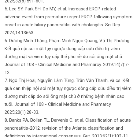
2025;32(8):591-601.
5. Lee SY, Park SH, Do MY, et al. Increased ERCP-related
adverse event from premature urgent ERCP following symptom
onset in acute biliary pancreatitis with cholangitis. Sci Rep.
2024;14:13663.
6. Dương Minh Thắng, Phạm Minh Ngọc Quang, Vũ Thị Phượng.
Kết quả nội soi mật tụy ngược dòng cấp cứu điều trị viêm
đường mật và viêm tụy cấp thể phù nề do sỏi ống mật chủ.
Journal of 108 - Clinical Medicine and Phamarcy. 2019;14(7):7-
12.
7. Ngô Thị Hoài, Nguyễn Lâm Tùng, Trần Văn Thanh, và cs. Kết
quả can thiệp nội soi mật tụy ngược dòng cấp cứu điều trị viêm
đường mật cấp do sỏi ống mật chủ ở những bệnh nhân cao
tuổi. Journal of 108 - Clinical Medicine and Phamarcy.
2025;20(1):28-33.
8. Banks PA, Bollen TL, Dervenis C, et al. Classification of acute
pancreatitis-2012: revision of the Atlanta classification and
definitions by international consensus. Gut. 2013;62(1):102-11.