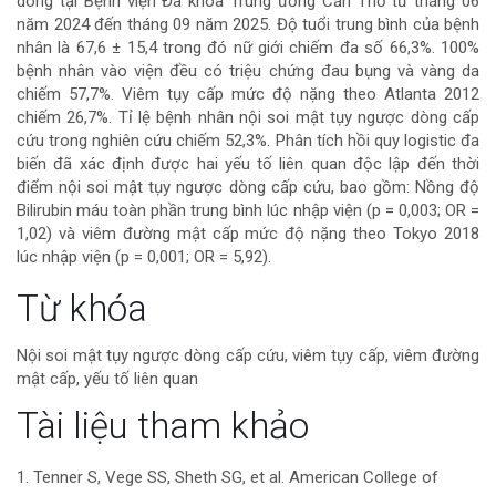
dòng tại Bệnh viện Đa khoa Trung ương Cần Thơ từ tháng 06
năm 2024 đến tháng 09 năm 2025. Độ tuổi trung bình của bệnh
của
nhân là 67,6 ± 15,4 trong đó nữ giới chiếm đa số 66,3%. 100%
bệnh nhân vào viện đều có triệu chứng đau bụng và vàng da
bài
chiếm 57,7%. Viêm tụy cấp mức độ nặng theo Atlanta 2012
chiếm 26,7%. Tỉ lệ bệnh nhân nội soi mật tụy ngược dòng cấp
viết
cứu trong nghiên cứu chiếm 52,3%. Phân tích hồi quy logistic đa
biến đã xác định được hai yếu tố liên quan độc lập đến thời
điểm nội soi mật tụy ngược dòng cấp cứu, bao gồm: Nồng độ
Bilirubin máu toàn phần trung bình lúc nhập viện (p = 0,003; OR =
1,02) và viêm đường mật cấp mức độ nặng theo Tokyo 2018
lúc nhập viện (p = 0,001; OR = 5,92).
Chi
Từ khóa
tiết
Nội soi mật tụy ngược dòng cấp cứu, viêm tụy cấp, viêm đường
mật cấp, yếu tố liên quan
bài
Tài liệu tham khảo
viết
1. Tenner S, Vege SS, Sheth SG, et al. American College of