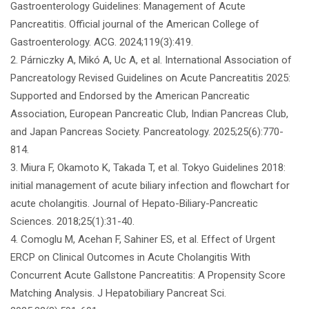
Gastroenterology Guidelines: Management of Acute
Pancreatitis. Official journal of the American College of
Gastroenterology. ACG. 2024;119(3):419.
2. Párniczky A, Mikó A, Uc A, et al. International Association of
Pancreatology Revised Guidelines on Acute Pancreatitis 2025:
Supported and Endorsed by the American Pancreatic
Association, European Pancreatic Club, Indian Pancreas Club,
and Japan Pancreas Society. Pancreatology. 2025;25(6):770-
814.
3. Miura F, Okamoto K, Takada T, et al. Tokyo Guidelines 2018:
initial management of acute biliary infection and flowchart for
acute cholangitis. Journal of Hepato-Biliary-Pancreatic
Sciences. 2018;25(1):31-40.
4. Comoglu M, Acehan F, Sahiner ES, et al. Effect of Urgent
ERCP on Clinical Outcomes in Acute Cholangitis With
Concurrent Acute Gallstone Pancreatitis: A Propensity Score
Matching Analysis. J Hepatobiliary Pancreat Sci.