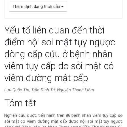
Thêm định dạng trích dẫn
Yếu tố liên quan đến thời
điểm nội soi mật tụy ngược
dòng cấp cứu ở bệnh nhân
viêm tụy cấp do sỏi mật có
viêm đường mật cấp
Lưu Quốc Tín, Trần Đình Trí, Nguyễn Thanh Liêm
Nội
Tóm tắt
dung
Nghiên cứu được tiến hành trên 86 bệnh nhân viêm tụy cấp do
sỏi mật có viêm đường mật cấp được nội soi mật tụy ngược
chính