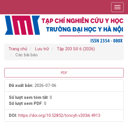
Điều
Toggl
hướng
navig
chính
Nội
dung
chính
Thanh
bên
Trang chủ
Lưu trữ
Tập 203 Số 6 (2026)
Các bài báo
Thanh
PDF
bên
Đã xuất bản:
2026-07-06
bài
Số lượt xem tóm tắt
: 0
Số lượt xem PDF
: 0
viết
DOI:
https://doi.org/10.52852/tcncyh.v203i6.4913