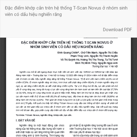
Quay
Đặc điểm khớp cắn trên hệ thống T-Scan Novus ở nhóm sinh
trở
viên có dấu hiệu nghiến răng
lại
chi
Download
tiết
Download PDF
bài
báo